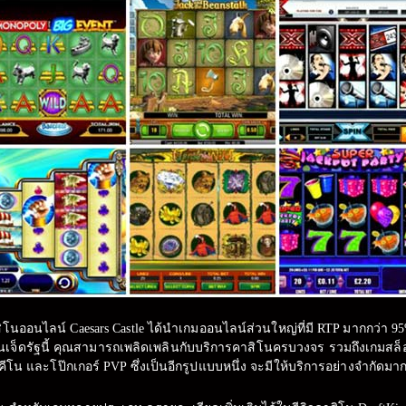
าสิโนออนไลน์ Caesars Castle ได้นำเกมออนไลน์ส่วนใหญ่ที่มี RTP มากกว่
 ในเจ็ดรัฐนี้ คุณสามารถเพลิดเพลินกับบริการคาสิโนครบวงจร รวมถึงเกมสล
โน และโป๊กเกอร์ PVP ซึ่งเป็นอีกรูปแบบหนึ่ง จะมีให้บริการอย่างจำกัดมากข