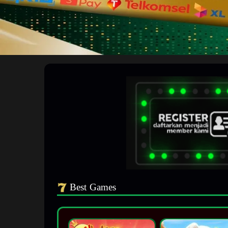
Best Games