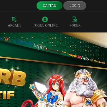
DAFTAR
LOGIN
ARCADE
TOGEL ONLINE
POKER