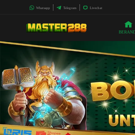
Whatsapp
Telegram
Livechat
BERAN