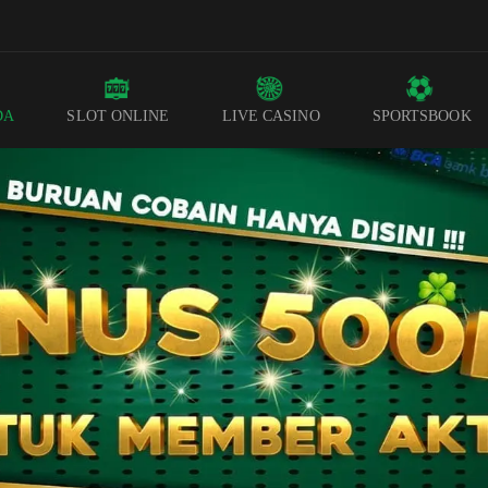
DA
SLOT ONLINE
LIVE CASINO
SPORTSBOOK