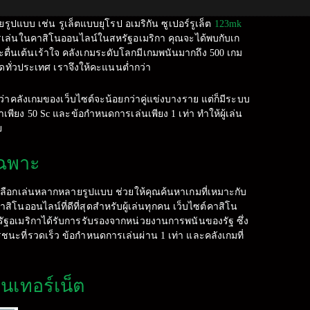
รูปแบบ เช่น รูเล็ตแบบยุโรป อเมริกัน ซูเปอร์รูเล็ต
123mk
ารเล่นในคาสิโนออนไลน์ในสหรัฐอเมริกา คุณจะได้พบกับเก
ตื่นเต้นเร้าใจ คลังเกมระดับโลกมีเกมพนันมากถึง 500 เกม
ัดทั่วประเทศ เราจึงให้คะแนนต่ำกว่า
คลังเกมของเว็บไซต์จะน้อยกว่าคู่แข่งบางราย แต่ก็มีระบบ
พียง 50 Sc และข้อกำหนดการเล่นเพียง 1 เท่า ทำให้ผู้เล่น
ย
เฉพาะ
้เลือกเล่นหลากหลายรูปแบบ ช่วยให้คุณค้นหาเกมที่เหมาะกับ
โนออนไลน์ที่ดีที่สุดสำหรับผู้เล่นทุกคน เว็บไซต์คาสิโน
สหรัฐอเมริกาได้รับการรับรองจากหน่วยงานการพนันของรัฐ ซึ่ง
ารชนะที่รวดเร็ว ข้อกำหนดการเล่นผ่าน 1 เท่า และคลังเกมที่
ม
ินเทอร์เน็ต