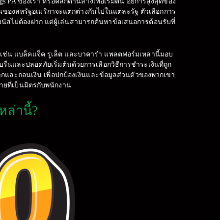
 PA ของเรา หรือคลิกด้านล่างเพื่อเริ่มต้น อัยการสูงสุดของ
ันของสหรัฐอเมริกาจะแตกต่างกันไปในแต่ละรัฐ ตัวเลือกการ
ัสไม่ต้องฝาก แต่ผู้เล่นสามารถค้นหาข้อเสนอการต้อนรับที่
เช่น แบล็คแจ็ค รูเล็ต และบาคาร่า แพลตฟอร์มเหล่านี้มอบ
นและปลอดภัยเริ่มต้นด้วยการเลือกวิธีการชำระเงินที่ถูก
รฝากและถอนเงิน เพื่อปกป้องเงินและข้อมูลส่วนตัวของพวกเขา
ยที่เป็นมิตรกับพนักงาน
ล่านี้?