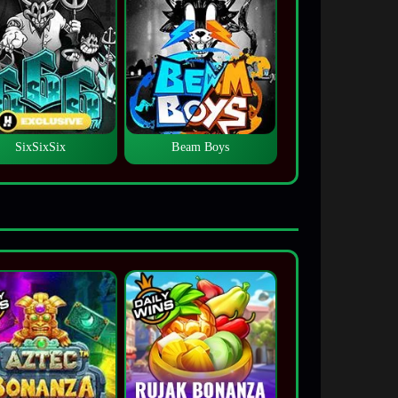
SixSixSix
Beam Boys