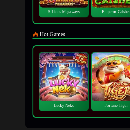
5 Lions Megaways
Emperor Caishe
Hot Games
Lucky Neko
Fortune Tiger