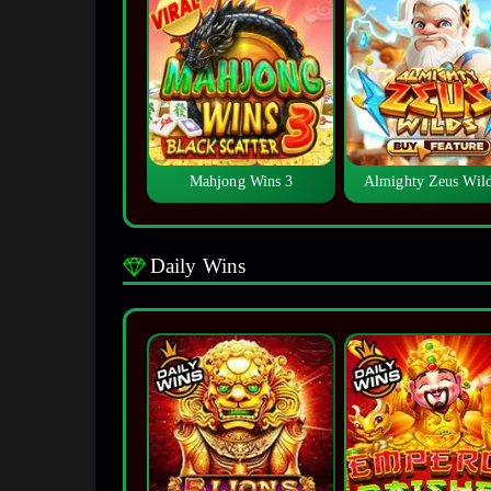
Mahjong Wins 3
Almighty Zeus Wi
Daily Wins