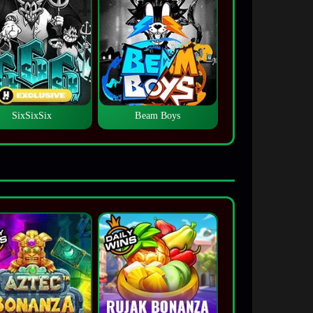
SixSixSix
Beam Boys