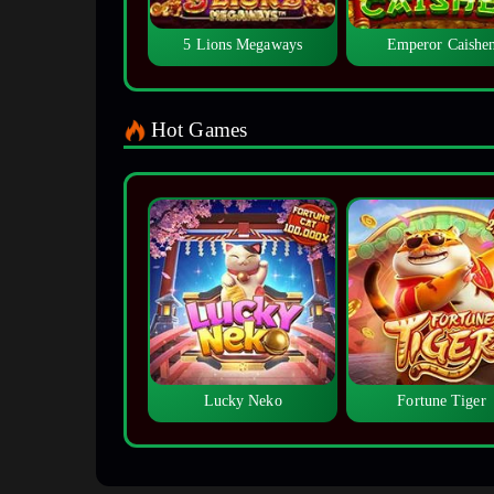
5 Lions Megaways
Emperor Caishe
Hot Games
Lucky Neko
Fortune Tiger