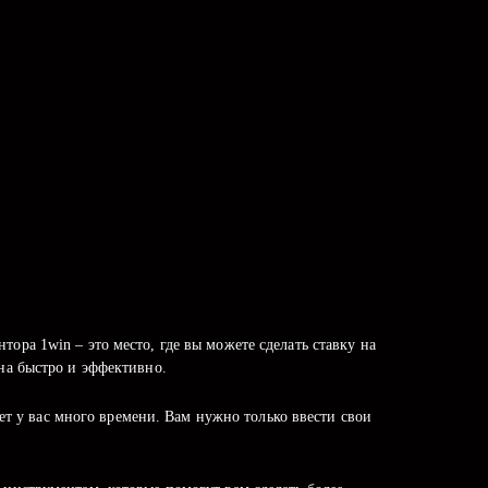
тора 1win – это место, где вы можете сделать ставку на
ана быстро и эффективно.
ет у вас много времени. Вам нужно только ввести свои