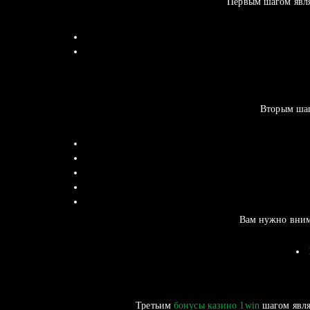
Первым шагом являе
Вторым шаг
Вам нужно внима
Третьим
бонусы казино 1win
шагом являе