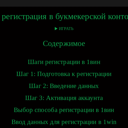
регистрация в букмекерской конт
▶️ ИГРАТЬ
Содержимое
Шаги регистрации в 1вин
Шаг 1: Подготовка к регистрации
Шаг 2: Введение данных
Шаг 3: Активация аккаунта
Выбор способа регистрации в 1вин
Ввод данных для регистрации в 1win