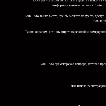
После регистрации вы сможете делать ставки на л
информированные решения. 1win пре
1win – это также место, где вы можете получать досту
новых иг
Таким образом, если вы ищете надежный и комфортный 
1win – это букмекерская контора, которая пр
Для начала регистраци