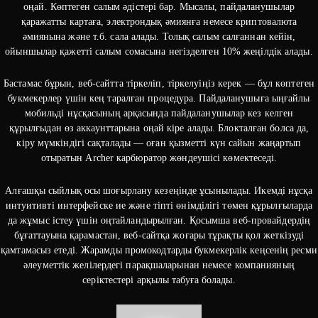
оңай. Көптеген салым әдістері бар. Мысалы, пайдаланушылар
қаражатты картаға, электрондық әмиянға немесе криптовалюта
әмиянына және т.б. сала алады. Толық салым салғаннан кейін,
ойыншылар қажетті салым сомасына негізделген 10% жеңілдік алады.
Бастамас бұрын, веб-сайтта тіркеліп, тіркелуіңіз керек — бұл көптеген
букмекерлер үшін кең таралған процедура. Пайдаланушыға ыңғайлы
мобильді нұсқасының арқасында пайдаланушылар кез келген
құрылғыдан өз аккаунттарына оңай кіре алады. Блокталған болса да,
кіру мүмкіндігі сақталады — оған қызметті күн сайын жаңартып
отыратын Archer карбюратор жөндеушісі көмектеседі.
Алғашқы сыйлық осы шоғырлану кезеңінде ұсынылады. Икемді нұсқа
интуитивті интерфейске ие және тіпті өнімділігі төмен құрылғыларда
да жұмыс істеу үшін оңтайландырылған. Қосымша веб-провайдердің
бұғаттауына қарамастан, веб-сайтқа жоғары тұрақты қол жеткізуді
қамтамасыз етеді. Жарамды промокодтарды букмекерлік кеңсенің ресми
әлеуметтік желілердегі парақшаларынан немесе компанияның
серіктестері арқылы табуға болады.