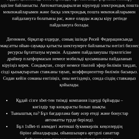
әдісіне байланысты. Автоматтандырылған кірулерді электрондық пошта
мекенжайларымен және басқа электрондық пошта мекенжайларымен
пайдалануға болатыны рас, және оларды жақсы кіру ретінде
пайдалануға болады.
Дегенмен, бірқатар елдерде, соның ішінде Ресей Федерациясында
мақсатты ойын-сауыққа қатысты шектеулерге байланысты негізгі бизнес
ресурсы бұғатталуы мүмкін. Алдымен пайдаланушы тіркелгісіне
драйвер платформасын немесе мобильді қосымшаны пайдаланып
кіруіңіз керек. Сондықтан, спорт немесе тікелей эфир бөлімін таңдап,
сізді қызықтыратын ставканы тауып, коэффициенттер бөлімін басыңыз.
Содан кейін соманы енгізіңіз, оны негіздеңіз, сонда сіздің ставкаңыз
қойылады.
Құдай сізге xbet-тен тиімді компания іздеуді бұйырды –
көгілдір тар көзқарасты болып шықты.
Тыныштық па? Бұл бағдарлама баяу әсер етеді және бонустар
автоматты түрде беріледі.
Бұл 1xBet-ті әлемдегі жетекші букмекерлік кеңселердің
біріне айналдырады, ойыншыларға әртүрлі санаттар