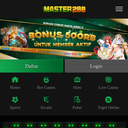
Beranda
Slot Online
Live Casino
Sportsbook
Arcade
Togel Online
Daftar
Login
Poker
Whatsapp
Home
Hot Games
Slots
Live Casino
Telegram
Sports
Arcade
Poker
Togel Online
Livechat