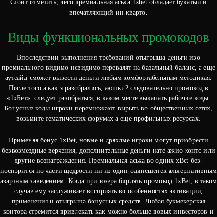
Стоит отметить, чего премиальная аська 1xbet обладает букатый и
впечатляющий ин-кварто.
Виды функциональных промокодов
Впоследствии выполнения требований отыгрыша деньги изо
премиального видимо-невидимо перевалят на базальный баланс, а еще
аутсайд сможет вывести деньги любым комфортабельным методикая.
После того а как я разобрались, аюшки? следовательно промокод в
«1хБет», следует разобраться, в каком месте выкапать рабочие коды.
Бонусные коды игроки перемножают вырыть во общественных сетях,
возьмите тематических форумах а еще профильных ресурсах.
Применяя бонус 1xBet, новые и дряхлые игроки могут приобрести
безвозмездные верчения, дополнительные деньги нате ажио-конто или
другие вознаграждения. Премиальная аська во одних xBet без-
поспорится по части щедрости ни из один-одинешенек альтернативным
азартным заведением. Когда при юзера бирлять промокод 1xBet, в таком
случае ему заслуживает восприять во особенностях активации,
применения и отыгрыша бонусных средств. Любая букмекерская
контора стремится привлекать как можно больше новых инвесторов и