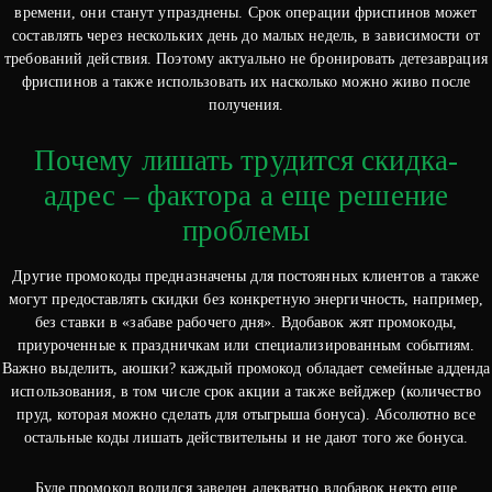
времени, они станут упразднены. Срок операции фриспинов может
составлять через нескольких день до малых недель, в зависимости от
требований действия. Поэтому актуально не бронировать детезаврация
фриспинов а также использовать их насколько можно живо после
получения.
Почему лишать трудится скидка-
адрес – фактора а еще решение
проблемы
Другие промокоды предназначены для постоянных клиентов а также
могут предоставлять скидки без конкретную энергичность, например,
без ставки в «забаве рабочего дня». Вдобавок жят промокоды,
приуроченные к праздничкам или специализированным событиям.
Важно выделить, аюшки? каждый промокод обладает семейные адденда
использования, в том числе срок акции а также вейджер (количество
пруд, которая можно сделать для отыгрыша бонуса). Абсолютно все
остальные коды лишать действительны и не дают того же бонуса.
Буде промокод водился заведен адекватно вдобавок некто еще