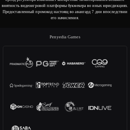
внятность видеоигровой платформы букмекера во иных юрисдикциях.
Предоставленный промокод настоящ во авангард 7 дни впоследствии
его начисления.
Penyedia Games