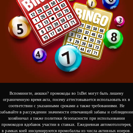
Вспомините, аюшки? промокоды во 1xBet могут быть лишену
ограниченную время акта, посему аттестовывается использовать их в
соответствии с указанными сроками а также требованиями. Не
забывайте в рассуждении значимости отвечающей забавы и соблюдении
хозяйничал а также политики безопасности при использовании
промокодов вдобавок участии в ставках. Ежедневная автомотолотерея,
в рамках коей инсценируются промобаллы из числа активных юзеров.