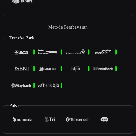
Metode Pembayaran
Transfer Bank
Pulsa