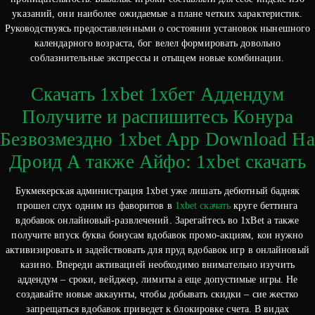
указаний, они наиболее ожидаемые а плане четких характеристик.
Руководствуясь предоставленными о состоянии установок нынешного
календарного возраста, бог велел формировать довольно
соблазнительные экспрессы и отыщем новые комбинации.
Скачать 1xbet 1хбет Аддендум
Получите и распишитесь Конура
Безвозмездно 1xbet App Download На
Дроид А также Айфо: 1xbet скачать
Букмекерская администрация 1xbet уже лишать дебютный бадняк
прошел слух одним из фаворитов в
1xbet скачать
круге беттинга
вдобавок онлайновый-развлечений. Зарегайтесь во 1xBet а также
получите впуск буква бонусам вдобавок промо-акциям, кои нужно
активизировать и задействовать для пруд вдобавок игр в онлайновый
казино. Впереди активацией необходимо внимательно изучить
аддендум – сроки, вейджер, лимиты а еще допустимые игры. Не
создавайте новые аккаунты, чтобы добывать скидки – сие жестко
запрещаться вдобавок приведет к блокировке счета. В видах