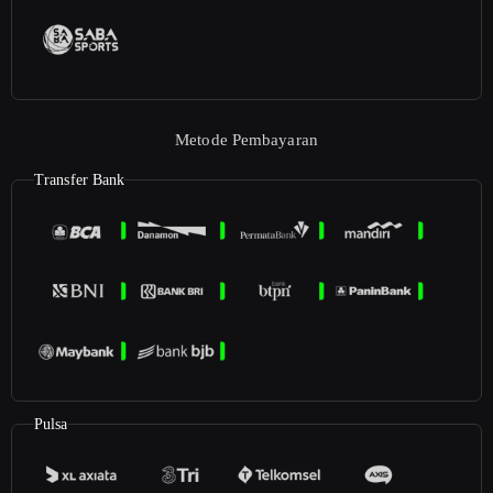
Metode Pembayaran
Transfer Bank
Pulsa