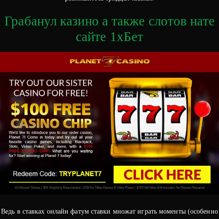
Грабанул казино а также слотов нате
сайте 1хБет
Ведь в ставках онлайн фатум ставки множат играть моменты (особенно