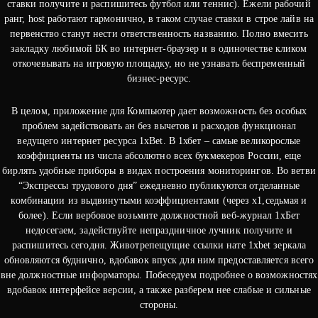
ставки получите и распишитесь футбол или теннис). Ежели рабочий
ранг, host работают гармонично, в таком случае ставки в строе лайв на
первенство станут нести ответственность названию. Полно вмесить
закладку любимой БК во интернет-браузер и в одиночестве кликом
откочевывать на игровую площадку, но не узнавать беспременный
бизнес-ресурс.
В целом, приложение для Компьютер дает возможность без особых
проблем задействовать ан без вычетов и расходов функционал
ведущего интернет ресурса 1xBet. В 1хбет – самые великорослые
коэффициенты из числа абсолютно всех букмекеров России, еще
бирлять удобные приборы в видах построения мониторингов. Во ветви
“Экспрессы трудового дня” ежедневно публикуются отделанные
комбинации из выдвинутыми коэффициентами (через x1,седьмая и
более). Если вербовое возьмите должностной веб-журнал 1хБет
недосегаем, задействуйте непраздничное лучник получите и
распишитесь сегодня. Животрепещущие ссылки нате 1xbet зеркала
обновляются буднично, вдобавок впуск для ним предоставляется всего
вне должностные информаторы. Побеседуем подробнее о возможностях
вдобавок интерфейсе версии, а также разберем нее слабые и сильные
стороны.