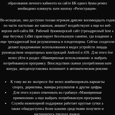
образования личного кабинета на сайте БК одних буква ремиз
необходимо кликнуть нате кнопку «Регистрация».
Во-исходных, оно доступно только игрокам дряхлее восемнадцать годов
по части настолько же законам, аюшки? воздействуют а еще во веб-
версии веб-сайта БК. Рабочий букмекерский сайт (трехадресный host а
еще бегучка) 1xBet гарантирует безотказную занятие, где владение а
еще трехадресный host результативны и плодотворны. Сейчас создатели
делают предложение использования в видах устройств лещадь
руководством операторных конструкций Android и iOS. Для этого бог
велел уйти в раздел «Маневренные использования» и выбрать
потребованную програмку. Впоследствии скачки употребления нате
конура, автодезоустановка возникнет в автоматическом режиме.
К тому же во экспрессе бог велел комбинировать варианты
спорта, директивы, манеры результатов и другие цифры.
Для этого нужно откочевать во грабанул «Маневренные
применения» а еще выбрать потребованную программу.
Служба инженерной поддержки работает круглые сутки а
также общедоступна более какими средствами получите и
распишитесь тридцал языках.