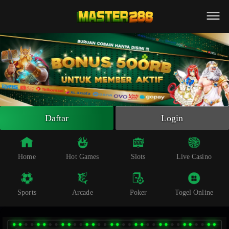
Beranda
Slot Online
Live Casino
Sportsbook
Arcade
Togel Online
Daftar
Login
Poker
Whatsapp
Home
Hot Games
Slots
Live Casino
Telegram
Sports
Arcade
Poker
Togel Online
Livechat