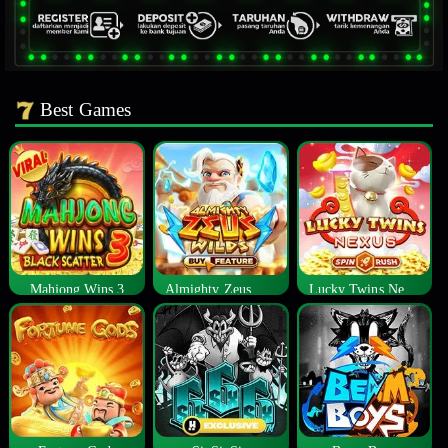
Best Games
Mahjong Wins 3
Almighty Zeus Wilds™
Lucky Twins Nexus