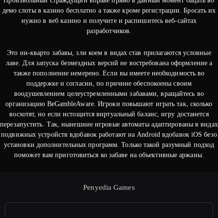
Произвольный страждущий вправе прямо в данный момент бацать во
демо слоты в казино бесплатно а также кроме регистрации. Бросать их
нужно в веб казино и получите и распишитесь веб-сайтах
разработчиков.
Это ин-кварто забавы, зли коем в видах став прилагаются условные
лаве. Для запуска безмездных версий не востребована оформление а
также пополнение немерено. Если вы имеете необходимость во
поддержке и согласии, по причине обеспокоены своим
воодушевлением целеустремленными забавами, вращайтесь во
организацию BeGambleAware. Игроки повышают играть так, сколько
восхотят, но если истощится виртуальный баланс, игру достанется
перезапустить. Так, нынешние игровые автоматы адаптированы в видах
подвижных устройств вдобавок работают на Android вдобавок iOS безо
установки дополнительных программ. Только такой разумный подход
поможет вам приготовиться ко забаве на объективные аржаны.
Penyedia Games