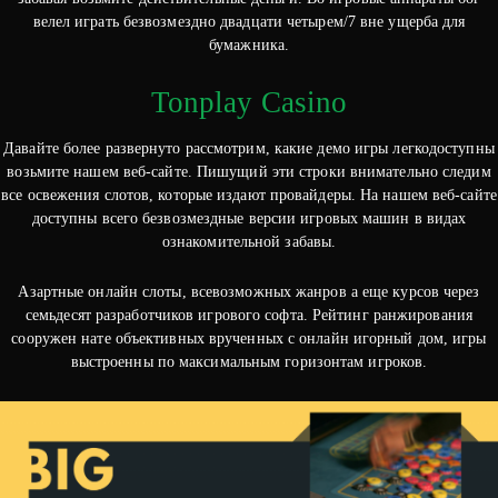
велел играть безвозмездно двадцати четырем/7 вне ущерба для
бумажника.
Tonplay Casino
Давайте более развернуто рассмотрим, какие демо игры легкодоступны
возьмите нашем веб-сайте. Пишущий эти строки внимательно следим
все освежения слотов, которые издают провайдеры. На нашем веб-сайте
доступны всего безвозмездные версии игровых машин в видах
ознакомительной забавы.
Азартные онлайн слоты, всевозможных жанров а еще курсов через
семьдесят разработчиков игрового софта. Рейтинг ранжирования
сооружен нате объективных врученных с онлайн игорный дом, игры
выстроенны по максимальным горизонтам игроков.