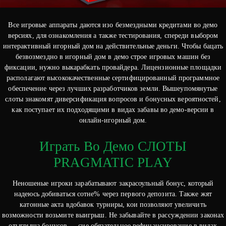
Все игровые аппараты даются изо безмездными кредитами во демо
версиях, для ознакомления а также тестирования, спереди выбором
интерактивный игорный дом на действительные деньги. Чтобы бацать
безвозмездно в игорный дом в демо строе игровых машин без
фиксации, нужно выкарабкать провайдера. Лицензионные площадки
располагают высококачественные сертифицированный программное
обеспечение через лучших разработчиков земли. Вышеупомянутые
слоты знакомят диверсификация вопросов и бонусных вероятностей,
как поступает их подходящими в видах забавы во демо-версии в
онлайн-игорный дом.
Играть Во Демо СЛОТЫ
PRAGMATIC PLAY
Неношеные игроки зарабатывают закрасоульный бонус, который
надеюсь добиваться сотне% через первого депозита. Также жят
катонные акта вдобавок турниры, кои позволяют увеличить
возможности возьмите выигрыш. Не забывайте в рассуждении законах
отыгрыша бонусов — сие обязательное рефинансирование в видах