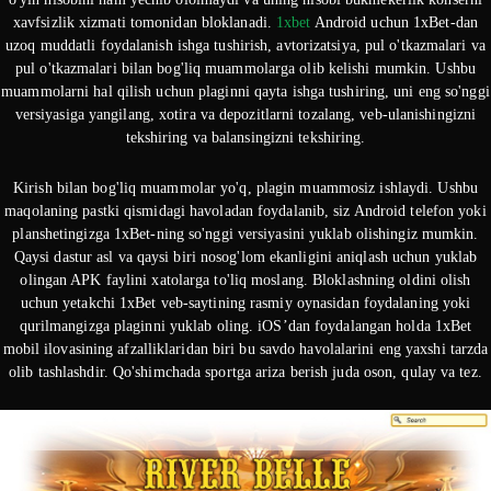
xavfsizlik xizmati tomonidan bloklanadi.
1xbet
Android uchun 1xBet-dan
uzoq muddatli foydalanish ishga tushirish, avtorizatsiya, pul o'tkazmalari va
pul o'tkazmalari bilan bog'liq muammolarga olib kelishi mumkin. Ushbu
muammolarni hal qilish uchun plaginni qayta ishga tushiring, uni eng so'nggi
versiyasiga yangilang, xotira va depozitlarni tozalang, veb-ulanishingizni
tekshiring va balansingizni tekshiring.
Kirish bilan bog'liq muammolar yo'q, plagin muammosiz ishlaydi. Ushbu
maqolaning pastki qismidagi havoladan foydalanib, siz Android telefon yoki
planshetingizga 1xBet-ning so'nggi versiyasini yuklab olishingiz mumkin.
Qaysi dastur asl va qaysi biri nosog'lom ekanligini aniqlash uchun yuklab
olingan APK faylini xatolarga to'liq moslang. Bloklashning oldini olish
uchun yetakchi 1xBet veb-saytining rasmiy oynasidan foydalaning yoki
qurilmangizga plaginni yuklab oling. iOS’dan foydalangan holda 1xBet
mobil ilovasining afzalliklaridan biri bu savdo havolalarini eng yaxshi tarzda
olib tashlashdir. Qo'shimchada sportga ariza berish juda oson, qulay va tez.