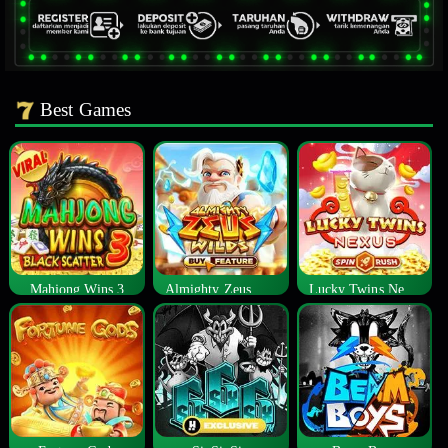
Best Games
Mahjong Wins 3
Almighty Zeus Wilds™
Lucky Twins Nexus