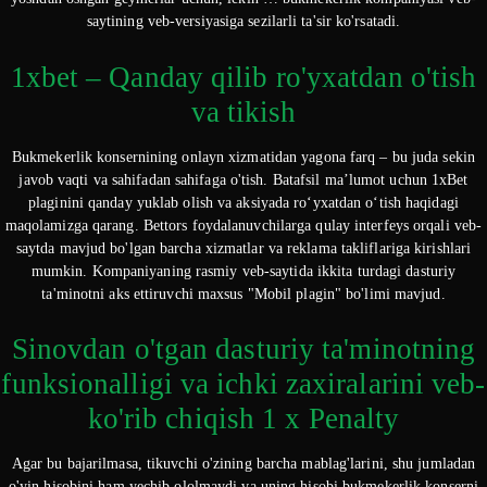
saytining veb-versiyasiga sezilarli ta'sir ko'rsatadi.
1xbet – Qanday qilib ro'yxatdan o'tish
va tikish
Bukmekerlik konsernining onlayn xizmatidan yagona farq – bu juda sekin
javob vaqti va sahifadan sahifaga o'tish. Batafsil ma’lumot uchun 1xBet
plaginini qanday yuklab olish va aksiyada ro‘yxatdan o‘tish haqidagi
maqolamizga qarang. Bettors foydalanuvchilarga qulay interfeys orqali veb-
saytda mavjud bo'lgan barcha xizmatlar va reklama takliflariga kirishlari
mumkin. Kompaniyaning rasmiy veb-saytida ikkita turdagi dasturiy
ta'minotni aks ettiruvchi maxsus "Mobil plagin" bo'limi mavjud.
Sinovdan o'tgan dasturiy ta'minotning
funksionalligi va ichki zaxiralarini veb-
ko'rib chiqish 1 x Penalty
Agar bu bajarilmasa, tikuvchi o'zining barcha mablag'larini, shu jumladan
o'yin hisobini ham yechib ololmaydi va uning hisobi bukmekerlik konserni