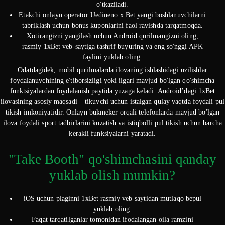
o'tkaziladi.
Etakchi onlayn operator Uedineno x Bet yangi boshlanuvchilarni
tabriklash uchun bonus kuponlarini faol ravishda tarqatmoqda.
Xotirangizni yangilash uchun Android qurilmangizni oling,
rasmiy 1xBet veb-saytiga tashrif buyuring va eng so'nggi APK
faylini yuklab oling.
Odatdagidek, mobil qurilmalarda ilovaning ishlashidagi uzilishlar
foydalanuvchining e'tiborsizligi yoki ilgari mavjud bo'lgan qo'shimcha
funktsiyalardan foydalanish paytida yuzaga keladi. Android’dagi 1xBet
ilovasining asosiy maqsadi – tikuvchi uchun istalgan qulay vaqtda foydali pul
tikish imkoniyatidir. Onlayn bukmeker orqali telefonlarda mavjud bo'lgan
ilova foydali sport tadbirlarini kuzatish va istiqbolli pul tikish uchun barcha
kerakli funksiyalarni yaratadi.
"Take Booth" qo'shimchasini qanday
yuklab olish mumkin?
iOS uchun plaginni 1xBet rasmiy veb-saytidan mutlaqo bepul
yuklab oling.
Faqat tarqatilganlar tomonidan ifodalangan oila ramzini