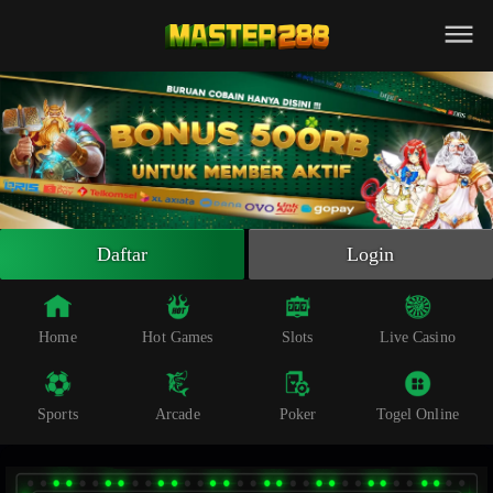
Beranda
Slot Online
Live Casino
Sportsbook
Arcade
Togel Online
Daftar
Login
Poker
Whatsapp
Home
Hot Games
Slots
Live Casino
Telegram
Sports
Arcade
Poker
Togel Online
Livechat