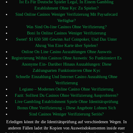
Ist Es Für Deutsche Spieler Legal, In Einem Gambling
Establishment Ohne Kyc Zu Spielen?
Sind Online Casinos Weniger Verifizierung Mit Paysafecard
Verfügbar?
Was Sind On-line Casinos Ohne Verifizierung?
Boni In Online Casinos Weniger Verifizierung
Sweet! $1 650 500 Gewinn Auf Coinpoker, Und Das Unter
Abzug Von Eine Karte über Spielen!
Online On Line Casino Auszahlungen Ohne Ausweis
Registrierung Within Casinos Ohne Ausweis: So Funktioniert Es
Anonyme Ein- Darüber Hinaus Auszahlungen: Diese
Zahlungsarten Funktionieren Ohne Kyc
Schnelle Einzahlung Und Internet Casino Auszahlung Ohne
Verifizierung
Legiano – Modernes Online Casino Ohne Verifizierung
Fazit: Solltest Du Casinos Ohne Verifizierung Ausprobieren?
Live Gambling Establishment Spiele Ohne Identitätsprüfung
Bonus Ohne Verifizierung – Diese Angebote Lohnen Sich
Sind Casinos Weniger Verifizierung Seriös?
Erledigen könnt ihr die Identitätsprüfung auf verschiedenen Wegen. In
anderen Fällen ladet ihr Kopien von Ausweisdokumenten inside euer