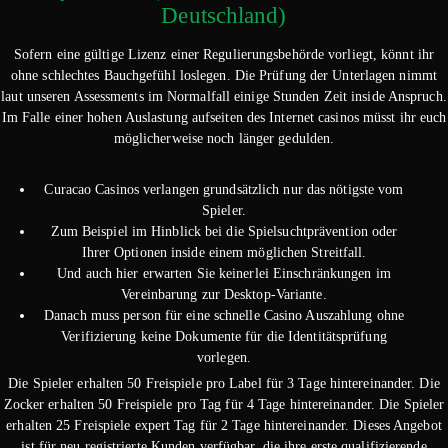
Deutschland)
Sofern eine gültige Lizenz einer Regulierungsbehörde vorliegt, könnt ihr
ohne schlechtes Bauchgefühl loslegen. Die Prüfung der Unterlagen nimmt
laut unseren Assessments im Normalfall einige Stunden Zeit inside Anspruch.
Im Falle einer hohen Auslastung aufseiten des Internet casinos müsst ihr euch
möglicherweise noch länger gedulden.
Curacao Casinos verlangen grundsätzlich nur das nötigste vom
Spieler.
Zum Beispiel im Hinblick bei die Spielsuchtprävention oder
Ihrer Optionen inside einem möglichen Streitfall.
Und auch hier erwarten Sie keinerlei Einschränkungen im
Vereinbarung zur Desktop-Variante.
Danach muss person für eine schnelle Casino Auszahlung ohne
Verifizierung keine Dokumente für die Identitätsprüfung
vorlegen.
Die Spieler erhalten 50 Freispiele pro Label für 3 Tage hintereinander. Die
Zocker erhalten 50 Freispiele pro Tag für 4 Tage hintereinander. Die Spieler
erhalten 25 Freispiele expert Tag für 2 Tage hintereinander. Dieses Angebot
ist für neu registrierte Kunden verfügbar, die ihre erste qualifizierende