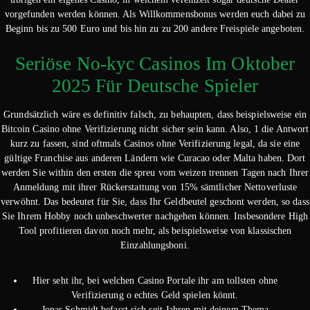
vorgefunden werden können. Als Willkommensbonus werden euch dabei zu
Beginn bis zu 500 Euro und bis hin zu zu 200 andere Freispiele angeboten.
Seriöse No-kyc Casinos Im Oktober
2025 Für Deutsche Spieler
Grundsätzlich wäre es definitiv falsch, zu behaupten, dass beispielsweise ein
Bitcoin Casino ohne Verifizierung nicht sicher sein kann. Also, 1 die Antwort
kurz zu fassen, sind oftmals Casinos ohne Verifizierung legal, da sie eine
gültige Franchise aus anderen Ländern wie Curacao oder Malta haben. Dort
werden Sie within den ersten die spreu vom weizen trennen Tagen nach Ihrer
Anmeldung mit ihrer Rückerstattung von 15% sämtlicher Nettoverluste
verwöhnt. Das bedeutet für Sie, dass Ihr Geldbeutel geschont werden, so dass
Sie Ihrem Hobby noch unbeschwerter nachgehen können. Insbesondere High
Tool profitieren davon noch mehr, als beispielsweise von klassischen
Einzahlungsboni.
Hier seht ihr, bei welchen Casino Portale ihr am tollsten ohne
Verifizierung o echtes Geld spielen könnt.
Jonas Schmidt befasst sich seit Jahren mit deinem Thema