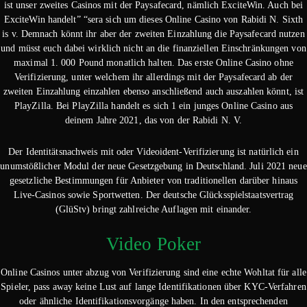
ist unser zweites Casinos mit der Paysafecard, nämlich ExciteWin. Auch bei
ExciteWin handelt” “sera sich um dieses Online Casino von Rabidi N. Sixth
is v. Demnach könnt ihr aber der zweiten Einzahlung die Paysafecard nutzen
und müsst euch dabei wirklich nicht an die finanziellen Einschränkungen von
maximal 1. 000 Pound monatlich halten. Das erste Online Casino ohne
Verifizierung, unter welchem ihr allerdings mit der Paysafecard ab der
zweiten Einzahlung einzahlen ebenso anschließend auch auszahlen könnt, ist
PlayZilla. Bei PlayZilla handelt es sich 1 ein junges Online Casino aus
deinem Jahre 2021, das von der Rabidi N. V.
Der Identitätsnachweis mit oder Videoident-Verifizierung ist natürlich ein
unumstößlicher Modul der neue Gesetzgebung in Deutschland. Juli 2021 neue
gesetzliche Bestimmungen für Anbieter von traditionellen darüber hinaus
Live-Casinos sowie Sportwetten. Der deutsche Glücksspielstaatsvertrag
(GlüStv) bringt zahlreiche Auflagen mit einander.
Video Poker
Online Casinos unter abzug von Verifizierung sind eine echte Wohltat für alle
Spieler, pass away keine Lust auf lange Identifikationen über KYC-Verfahren
oder ähnliche Identifikationsvorgänge haben. In den entsprechenden