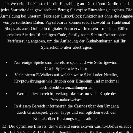
der Webseite das Fenster für die Einzahlung an. Dort könnt Du direkt auf
jeder Startseite den gewünschten Betrag für expire Einzahlung eingeben. Die
Anmeldung bei unserem Testsieger LuckyBlock funktioniert ohne die Angabe
von persönlichen Daten. Paysafecards können sofort sowohl in Traditional
Shops als auch Online in digitaler Form erworben sein. In beiden Fällen
erhalten Sie den 16-stelligen Code, family room Sie im Casinos ohne
Verifizierung angeben, um die Aufladung der Guthabenkarten auf Ihr
Spielerkonto über übertragen.
Nur einige Spiele sind therefore spannend wie Sofortgewinn-
Crash-Spiele wie Aviator.
Viele bieten E-Wallets auf welche weise Skrill oder Neteller,
Kryptowährungen wie Bitcoin oder Ethereum und manchmal
auch Kreditkartenzahlungen an.
Werden diese erreicht, verlangt das Casino viele Kopie des
Personalausweises.
In diesem Bereich informieren die Casinos über den Umgang
durch Glücksspiel, geben Tipps und ermöglichen euch den
Kontakt über Beratungsorganisationen.
13. Der optimisée Einsatz, der während eines aktiven Casino-Bonus erlaubt
ist, beträgt 5 EUR. 14. Für alle Bénéfice aus dem Willkommenspaket gilt