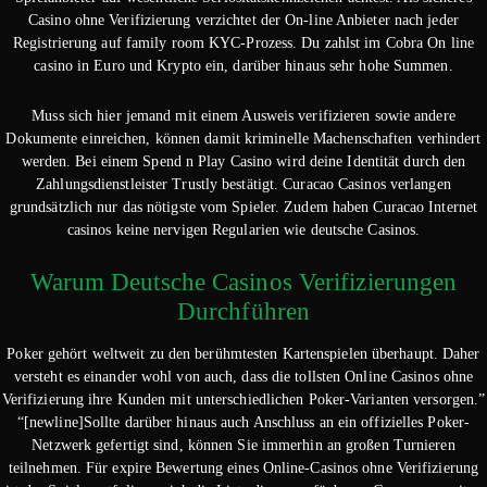
Casino ohne Verifizierung verzichtet der On-line Anbieter nach jeder
Registrierung auf family room KYC-Prozess. Du zahlst im Cobra On line
casino in Euro und Krypto ein, darüber hinaus sehr hohe Summen.
Muss sich hier jemand mit einem Ausweis verifizieren sowie andere
Dokumente einreichen, können damit kriminelle Machenschaften verhindert
werden. Bei einem Spend n Play Casino wird deine Identität durch den
Zahlungsdienstleister Trustly bestätigt. Curacao Casinos verlangen
grundsätzlich nur das nötigste vom Spieler. Zudem haben Curacao Internet
casinos keine nervigen Regularien wie deutsche Casinos.
Warum Deutsche Casinos Verifizierungen
Durchführen
Poker gehört weltweit zu den berühmtesten Kartenspielen überhaupt. Daher
versteht es einander wohl von auch, dass die tollsten Online Casinos ohne
Verifizierung ihre Kunden mit unterschiedlichen Poker-Varianten versorgen.”
“[newline]Sollte darüber hinaus auch Anschluss an ein offizielles Poker-
Netzwerk gefertigt sind, können Sie immerhin an großen Turnieren
teilnehmen. Für expire Bewertung eines Online-Casinos ohne Verifizierung