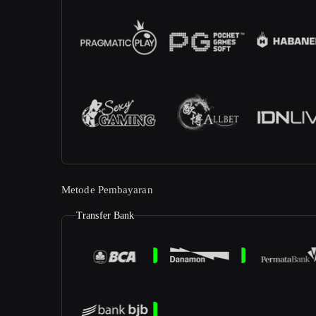
Metode Pembayaran
Transfer Bank