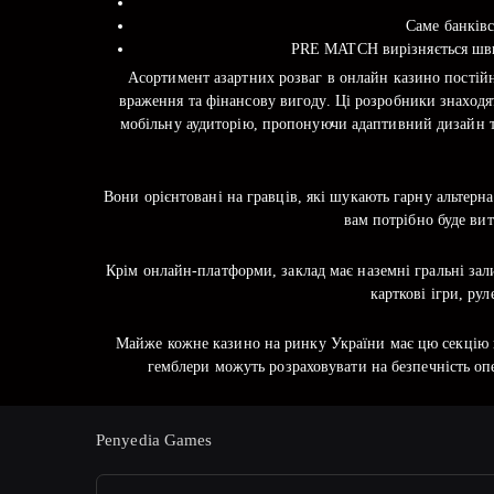
Саме банків
PRE MATCH вирізняється швид
Асортимент азартних розваг в онлайн казино постійно
враження та фінансову вигоду. Ці розробники знаходят
мобільну аудиторію, пропонуючи адаптивний дизайн та 
Вони орієнтовані на гравців, які шукають гарну альтерн
вам потрібно буде ви
Крім онлайн-платформи, заклад має наземні гральні зали
карткові ігри, ру
Майже кожне казино на ринку України має цю секцію в
гемблери можуть розраховувати на безпечність опе
Penyedia Games