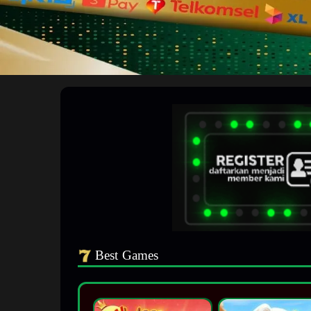
Best Games