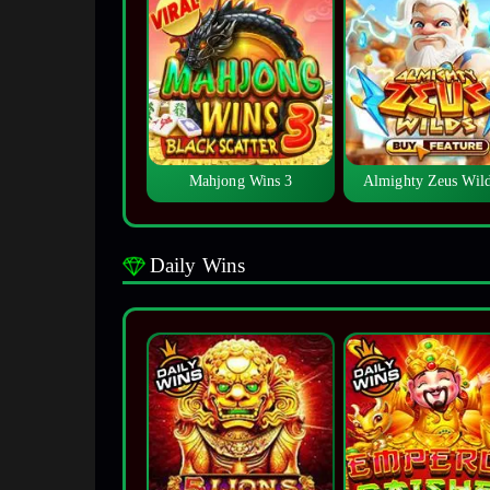
Mahjong Wins 3
Almighty Zeus Wi
Daily Wins