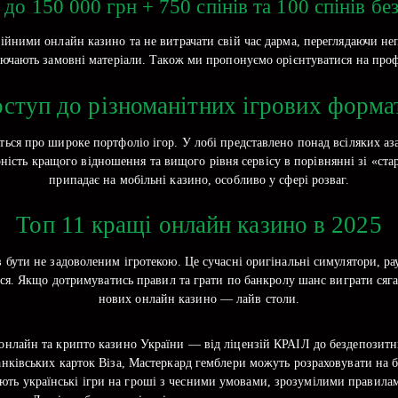
 до 150 000 грн + 750 спінів та 100 спінів б
ійними онлайн казино та не витрачати свій час дарма, переглядаючи н
лючають замовні матеріали. Також ми пропонуємо орієнтуватися на про
ступ до різноманітних ігрових форма
ься про широке портфоліо ігор. У лобі представлено понад всіляких аз
рність кращого відношення та вищого рівня сервісу в порівнянні зі «ст
припадає на мобільні казино, особливо у сфері розваг.
Топ 11 кращі онлайн казино в 2025
 бути не задоволеним ігротекою. Це сучасні оригінальні симулятори, р
ться. Якщо дотримуватись правил та грати по банкролу шанс виграти ся
нових онлайн казино — лайв столи.
нлайн та крипто казино України — від ліцензій КРАІЛ до бездепозитни
нківських карток Віза, Мастеркард гемблери можуть розраховувати на б
ують українські ігри на гроші з чесними умовами, зрозумілими правила