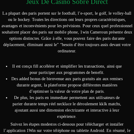
Jeux De Casino Sobre Direct
La plupart des paris portent sur le football, l’e-sport, le golf, le volley-ball
ou le hockey. Toutes les directions ont leurs propres caractéristiques,
avantages et inconvénients pour les prévisions. Pour ceux quel professionnel
souhaitent placer des paris sur mobile phone, 1win Cameroun présente deux
options distinctes. Grâce à elle, vous pouvez faire des paris durante
déplacement, éliminant aussi le” “besoin d’être toujours assis devant votre
ordinateur.
Il est conçu fill accélérer et simplifier les transactions, ainsi que
pour participer aux programmes de benefit.
Des added bonus de bienvenue aux paris gratuits ain aux remises
durante argent, la plateforme propose différentes manières
d’optimiser la valeur de votre plan de paris.
De plus, les paris en immediate permettent aux utilisateurs de
parier durante temps réel necklace le déroulement kklk matchs,
ajoutant aussi une dimension electrizante et interactive à leur
expérience.
Suivez les étapes modestos ci-dessous pour télécharger et installer
l’application 1Win sur votre téléphone ou tablette Android. En résumé, le