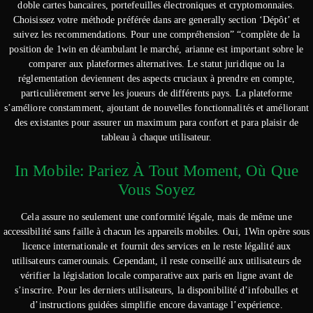
doble cartes bancaires, portefeuilles électroniques et cryptomonnaies.
Choisissez votre méthode préférée dans are generally section ‘Dépôt’ et
suivez les recommendations. Pour une compréhension” “complète de la
position de 1win en déambulant le marché, arianne est important sobre le
comparer aux plateformes alternatives. Le statut juridique ou la
réglementation deviennent des aspects cruciaux à prendre en compte,
particulièrement serve les joueurs de différents pays. La plateforme
s’améliore constamment, ajoutant de nouvelles fonctionnalités et améliorant
des existantes pour assurer un maximum para confort et para plaisir de
tableau à chaque utilisateur.
In Mobile: Pariez À Tout Moment, Où Que
Vous Soyez
Cela assure no seulement une conformité légale, mais de même une
accessibilité sans faille à chacun les appareils mobiles. Oui, 1Win opère sous
licence internationale et fournit des services en le reste légalité aux
utilisateurs camerounais. Cependant, il reste conseillé aux utilisateurs de
vérifier la législation locale comparative aux paris en ligne avant de
s’inscrire. Pour les derniers utilisateurs, la disponibilité d’infobulles et
d’instructions guidées simplifie encore davantage l’expérience.