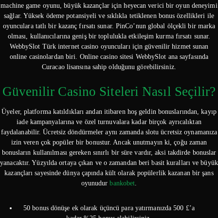
machine game oyunu, büyük kazançlar için heyecan verici bir oyun deneyimi
sağlar. Yüksek ödeme potansiyeli ve sıklıkla tetiklenen bonus özellikleri ile
oyunculara tatlı bir kazanç fırsatı sunar. PinCo’nun global ölçekli bir marka
olması, kullanıcılarına geniş bir toplulukla etkileşim kurma fırsatı sunar.
WebbySlot Türk internet casino oyuncuları için güvenilir hizmet sunan
online casinolardan biri. Online casino sitesi WebbySlot ana sayfasında
Curacao lisansına sahip olduğunu görebilirsiniz.
Güvenilir Casino Siteleri Nasıl Seçilir?
Üyeler, platforma katıldıkları andan itibaren hoş geldin bonuslarından, kayıp
iade kampanyalarına ve özel turnuvalara kadar birçok ayrıcalıktan
faydalanabilir. Ücretsiz döndürmeler aynı zamanda slotu ücretsiz oynamanıza
izin veren çok popüler bir bonustur. Ancak unutmayın ki, çoğu zaman
bonusların kullanılması gereken sınırlı bir süre vardır, aksi takdirde bonuslar
yanacaktır. Yüzyılda ortaya çıkan ve o zamandan beri basit kuralları ve büyük
kazançları sayesinde dünya çapında kült olarak popülerlik kazanan bir şans
oyunudur
bankobet
.
50 bonus dönüşe ek olarak üçüncü para yatırmanızda 500 £’a