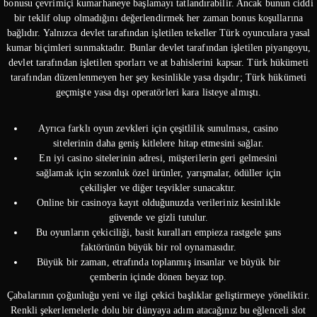
bonusu çevrimiçi kumarhaneye başlamayı tatlandırabilir. Ancak bunun ciddi
bir teklif olup olmadığını değerlendirmek her zaman bonus koşullarına
bağlıdır. Yalnızca devlet tarafından işletilen tekeller Türk oyunculara yasal
kumar biçimleri sunmaktadır. Bunlar devlet tarafından işletilen piyangoyu,
devlet tarafından işletilen sporları ve at bahislerini kapsar. Türk hükümeti
tarafından düzenlenmeyen her şey kesinlikle yasa dışıdır; Türk hükümeti
geçmişte yasa dışı operatörleri kara listeye almıştı.
Ayrıca farklı oyun zevkleri için çeşitlilik sunulması, casino
sitelerinin daha geniş kitlelere hitap etmesini sağlar.
En iyi casino sitelerinin adresi, müşterilerin geri gelmesini
sağlamak için sezonluk özel ürünler, yarışmalar, ödüller için
çekilişler ve diğer teşvikler sunacaktır.
Online bir casinoya kayıt olduğunuzda verileriniz kesinlikle
güvende ve gizli tutulur.
Bu oyunların çekiciliği, basit kuralları empieza rastgele şans
faktörünün büyük bir rol oynamasıdır.
Büyük bir zaman, etrafında toplanmış insanlar ve büyük bir
çemberin içinde dönen beyaz top.
Çabalarının çoğunluğu yeni ve ilgi çekici başlıklar geliştirmeye yöneliktir.
Renkli şekerlemelerle dolu bir dünyaya adım atacağınız bu eğlenceli slot