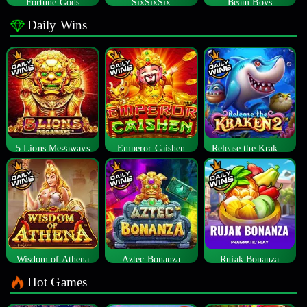
Fortune Gods
SixSixSix
Beam Boys
Daily Wins
5 Lions Megaways
Emperor Caishen
Release the Kraken 2
Wisdom of Athena
Aztec Bonanza
Rujak Bonanza
Hot Games