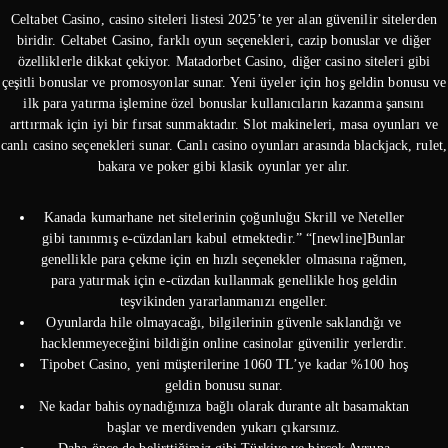
Celtabet Casino, casino siteleri listesi 2025’te yer alan güvenilir sitelerden
biridir. Celtabet Casino, farklı oyun seçenekleri, cazip bonuslar ve diğer
özelliklerle dikkat çekiyor. Matadorbet Casino, diğer casino siteleri gibi
çeşitli bonuslar ve promosyonlar sunar. Yeni üyeler için hoş geldin bonusu ve
ilk para yatırma işlemine özel bonuslar kullanıcıların kazanma şansını
arttırmak için iyi bir fırsat sunmaktadır. Slot makineleri, masa oyunları ve
canlı casino seçenekleri sunar. Canlı casino oyunları arasında blackjack, rulet,
bakara ve poker gibi klasik oyunlar yer alır.
Kanada kumarhane net sitelerinin çoğunluğu Skrill ve Neteller
gibi tanınmış e-cüzdanları kabul etmektedir.” “[newline]Bunlar
genellikle para çekme için en hızlı seçenekler olmasına rağmen,
para yatırmak için e-cüzdan kullanmak genellikle hoş geldin
teşvikinden yararlanmanızı engeller.
Oyunlarda hile olmayacağı, bilgilerinin güvenle saklandığı ve
hacklenmeyeceğini bildiğin online casinolar güvenilir yerlerdir.
Tipobet Casino, yeni müşterilerine 1060 TL’ye kadar %100 hoş
geldin bonusu sunar.
Ne kadar bahis oynadığınıza bağlı olarak durante alt basamaktan
başlar ve merdivenden yukarı çıkarsınız.