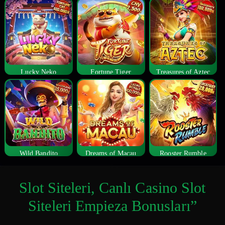
Lucky Neko
Fortune Tiger
Treasures of Aztec
Wild Bandito
Dreams of Macau
Rooster Rumble
Slot Siteleri, Canlı Casino Slot
Siteleri Empieza Bonusları”