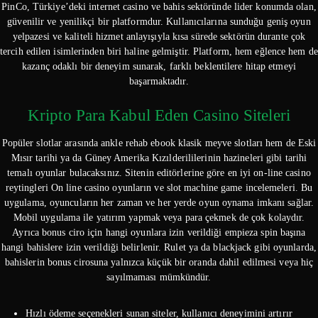
PinCo, Türkiye’deki internet casino ve bahis sektöründe lider konumda olan,
güvenilir ve yenilikçi bir platformdur. Kullanıcılarına sunduğu geniş oyun
yelpazesi ve kaliteli hizmet anlayışıyla kısa sürede sektörün durante çok
tercih edilen isimlerinden biri haline gelmiştir. Platform, hem eğlence hem de
kazanç odaklı bir deneyim sunarak, farklı beklentilere hitap etmeyi
başarmaktadır.
Kripto Para Kabul Eden Casino Siteleri
Popüler slotlar arasında ankle rehab ebook klasik meyve slotları hem de Eski
Mısır tarihi ya da Güney Amerika Kızılderililerinin hazineleri gibi tarihi
temalı oyunlar bulacaksınız. Sitenin editörlerine göre en iyi on-line casino
reytingleri On line casino oyunların ve slot machine game incelemeleri. Bu
uygulama, oyuncuların her zaman ve her yerde oyun oynama imkanı sağlar.
Mobil uygulama ile yatırım yapmak veya para çekmek de çok kolaydır.
Ayrıca bonus ciro için hangi oyunlara izin verildiği empieza spin başına
hangi bahislere izin verildiği belirlenir. Rulet ya da blackjack gibi oyunlarda,
bahislerin bonus cirosuna yalnızca küçük bir oranda dahil edilmesi veya hiç
sayılmaması mümkündür.
Hızlı ödeme seçenekleri sunan siteler, kullanıcı deneyimini artırır