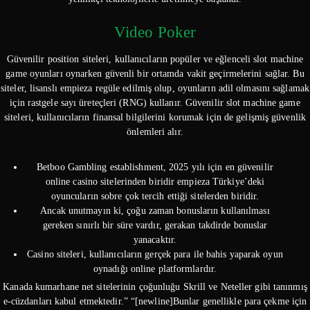
Video Poker
Güvenilir position siteleri, kullanıcıların popüler ve eğlenceli slot machine
game oyunları oynarken güvenli bir ortamda vakit geçirmelerini sağlar. Bu
siteler, lisanslı empieza regüle edilmiş olup, oyunların adil olmasını sağlamak
için rastgele sayı üreteçleri (RNG) kullanır. Güvenilir slot machine game
siteleri, kullanıcıların finansal bilgilerini korumak için de gelişmiş güvenlik
önlemleri alır.
Betboo Gambling establishment, 2025 yılı için en güvenilir
online casino sitelerinden biridir empieza Türkiye’deki
oyuncuların sobre çok tercih ettiği sitelerden biridir.
Ancak unutmayın ki, çoğu zaman bonusların kullanılması
gereken sınırlı bir süre vardır, gerakan takdirde bonuslar
yanacaktır.
Casino siteleri, kullanıcıların gerçek para ile bahis yaparak oyun
oynadığı online platformlardır.
Kanada kumarhane net sitelerinin çoğunluğu Skrill ve Neteller gibi tanınmış
e-cüzdanları kabul etmektedir.” “[newline]Bunlar genellikle para çekme için