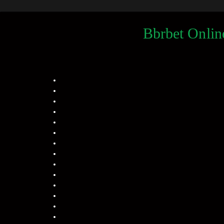
Bbrbet Onli