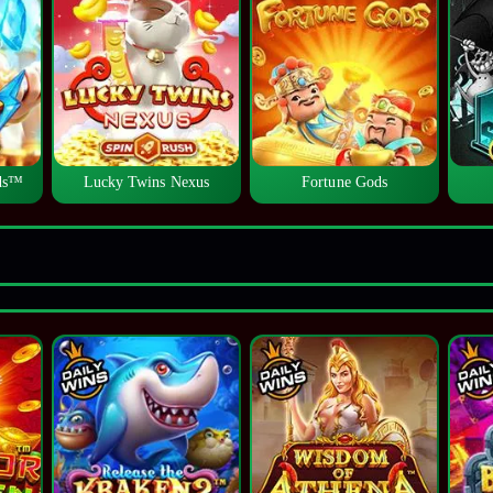
lds™
Lucky Twins Nexus
Fortune Gods