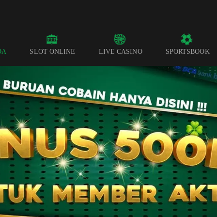
DA
SLOT ONLINE
LIVE CASINO
SPORTSBOOK