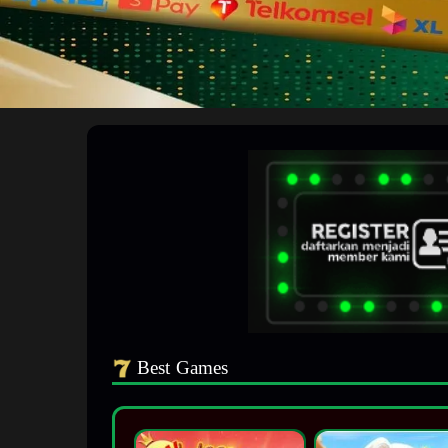
Best Games