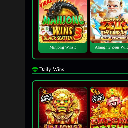
Mahjong Wins 3
Almighty Zeus Wi
Daily Wins