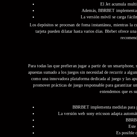
El Jet acumula multi
Además, BBRBET implementa aute
La versión móvil se carga fácilm
Los depósitos se procesan de foma instantánea, mientras la cu
tarjeta pueden dilatar hasta varios días. Bbrbet ofrece u
recomend
Para todas las que prefieran jugar a partir de un smartphone,
apuestas sumado a los juegos sin necesidad de recurrir a alg
como una innovadora plataforma dedicada al juego y las apu
promover prácticas de juego responsable para garantizar u
entendemos que es sus
BBRBET implementa medidas para prom
La versión web sony ericsson adapta automáti
BBRBET
Este
Es posible o