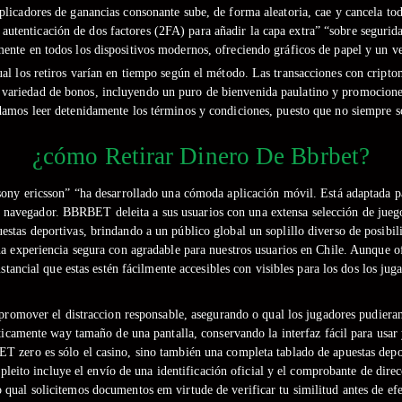
plicadores de ganancias consonante sube, de forma aleatoria, cae y cancela toda
nticación de dos factores (2FA) para añadir la capa extra” “sobre seguridad
ente en todos los dispositivos modernos, ofreciendo gráficos de papel y un ve
al los retiros varían en tiempo según el método. Las transacciones con cripto
na variedad de bonos, incluyendo un puro de bienvenida paulatino y promociones
amos leer detenidamente los términos y condiciones, puesto que no siempre so
¿cómo Retirar Dinero De Bbrbet?
 sony ericsson” “ha desarrollado una cómoda aplicación móvil. Está adaptada pa
un navegador. BBRBET deleita a sus usuarios con una extensa selección de jueg
estas deportivas, brindando a un público global un soplillo diverso de posibi
na experiencia segura con agradable para nuestros usuarios en Chile. Aunque 
tancial que estas estén fácilmente accesibles con visibles para los dos los ju
over el distraccion responsable, asegurando o qual los jugadores pudieran 
camente way tamaño de una pantalla, conservando la interfaz fácil para usar y
 zero es sólo el casino, sino también una completa tablado de apuestas depo
 pleito incluye el envío de una identificación oficial y el comprobante de direc
 qual solicitemos documentos em virtude de verificar tu similitud antes de efe