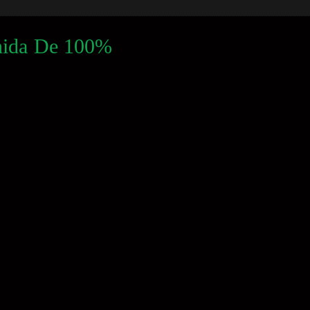
nida De 100%