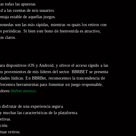
s todas las apuestas.
 a las cuentas de mis usuarios.
ntaja estable de aquellas juegos.
monedas son las más rápidas, mientras os quais los retiros con
 periódicas. Si bien este bono de bienvenida es atractivo,
n claros.
ra dispositivos iOS y Android, y ofrece el acceso rápido a las
os provenientes de mis líderes del sector. BBRBET se presenta
lidades lúdicas. En BBRBet, reconocemos la trascendencia de
ofrecemos herramientas para fomentar un juego responsable,
gadores
bbrbet mexico
.
disfrutar de una experiencia segura.
 muchas las características de la plataforma.
rtivas.
ción.
tuar retiros.