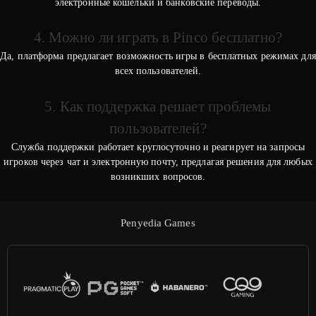
электронные кошельки и банковские переводы.
4. Можно ли играть в Pinco бесплатно?
Да, платформа предлагает возможность игры в бесплатных режимах для
всех пользователей.
5. Как поддержка решает проблемы
пользователей?
Служба поддержки работает круглосуточно и реагирует на запросы
игроков через чат и электронную почту, предлагая решения для любых
возникших вопросов.
Penyedia Games