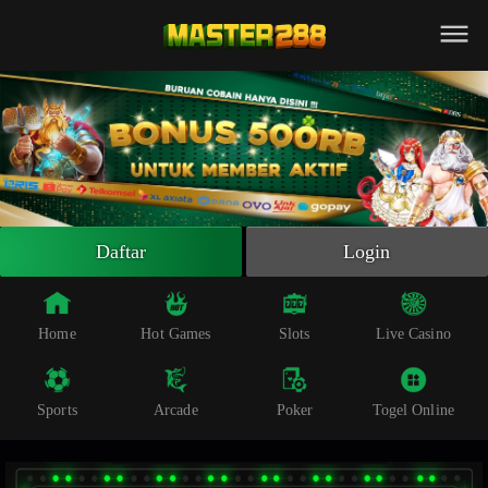
Beranda
Slot Online
Live Casino
Sportsbook
Arcade
Togel Online
Daftar
Login
Poker
Whatsapp
Home
Hot Games
Slots
Live Casino
Telegram
Sports
Arcade
Poker
Togel Online
Livechat