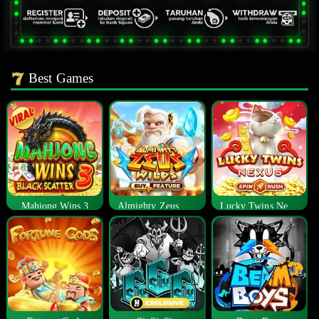
Best Games
Mahjong Wins 3
Almighty Zeus Wilds™
Lucky Twins Nexus