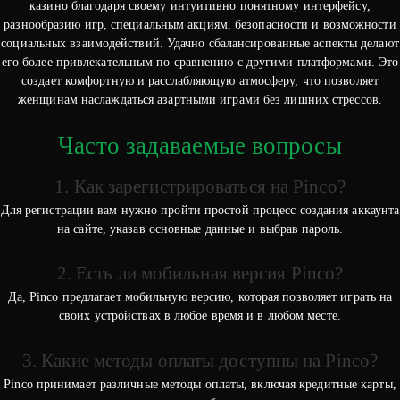
казино благодаря своему интуитивно понятному интерфейсу,
разнообразию игр, специальным акциям, безопасности и возможности
социальных взаимодействий. Удачно сбалансированные аспекты делают
его более привлекательным по сравнению с другими платформами. Это
создает комфортную и расслабляющую атмосферу, что позволяет
женщинам наслаждаться азартными играми без лишних стрессов.
Часто задаваемые вопросы
1. Как зарегистрироваться на Pinco?
Для регистрации вам нужно пройти простой процесс создания аккаунта
на сайте, указав основные данные и выбрав пароль.
2. Есть ли мобильная версия Pinco?
Да, Pinco предлагает мобильную версию, которая позволяет играть на
своих устройствах в любое время и в любом месте.
3. Какие методы оплаты доступны на Pinco?
Pinco принимает различные методы оплаты, включая кредитные карты,