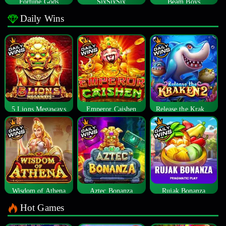
Fortune Gods
SixSixSix
Beam Boys
Daily Wins
5 Lions Megaways
Emperor Caishen
Release the Kraken 2
Wisdom of Athena
Aztec Bonanza
Rujak Bonanza
Hot Games