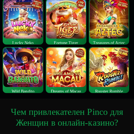
Lucky Neko
Fortune Tiger
Treasures of Aztec
Wild Bandito
Dreams of Macau
Rooster Rumble
Чем привлекателен Pinco для
Женщин в онлайн-казино?