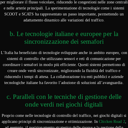
per migliorare il flusso veicolare, riducendo le congestioni nelle zone centrali
e nelle arterie principali. La sperimentazione di tecnologie come i sistemi
SCOOT e SCATS ha rappresentato un passo importante, permettendo un
adattamento dinamico alle variazioni del traffico.
b. Le tecnologie italiane e europee per la
sincronizzazione dei semafori
L’Italia ha beneficiato di tecnologie sviluppate anche in ambito europeo, con
sistemi di controllo che utilizzano sensori e reti di comunicazione per
coordinare i semafori in modo più efficiente. Questi sistemi permettono di
creare onde verdi sincronizzate, migliorando la fluidità del traffico e
riducendo i tempi di attesa. La collaborazione tra enti pubblici e aziende
tecnologiche italiane ha favorito l’adozione di soluzioni all’avanguardia.
c. Paralleli con le tecniche di gestione delle
onde verdi nei giochi digitali
Proprio come nelle tecnologie di controllo del traffico, nei giochi digitali si
applicano principi di sincronizzazione e ottimizzazione. In
Chicken Road 2
,
ad esempio, il posizionamento strategico delle risorse e la gestione delle