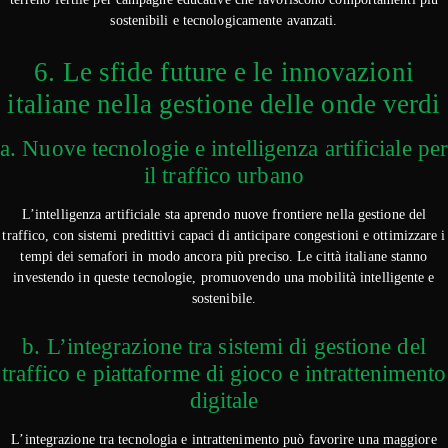
sostenibili e tecnologicamente avanzati.
6. Le sfide future e le innovazioni
italiane nella gestione delle onde verdi
a. Nuove tecnologie e intelligenza artificiale pe
il traffico urbano
L’intelligenza artificiale sta aprendo nuove frontiere nella gestione del
traffico, con sistemi predittivi capaci di anticipare congestioni e ottimizzare i
tempi dei semafori in modo ancora più preciso. Le città italiane stanno
investendo in queste tecnologie, promuovendo una mobilità intelligente e
sostenibile.
b. L’integrazione tra sistemi di gestione del
traffico e piattaforme di gioco e intrattenimento
digitale
L’integrazione tra tecnologia e intrattenimento può favorire una maggiore