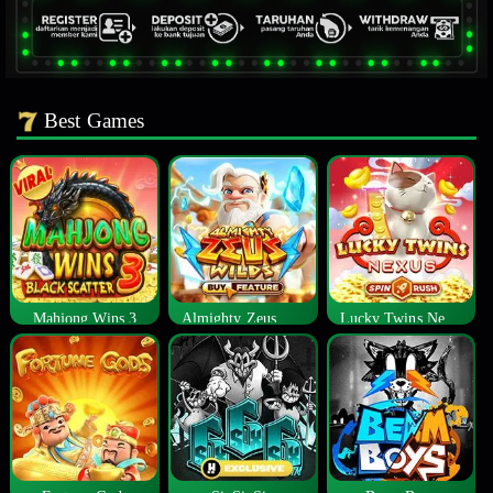
Best Games
Mahjong Wins 3
Almighty Zeus Wilds™
Lucky Twins Nexus