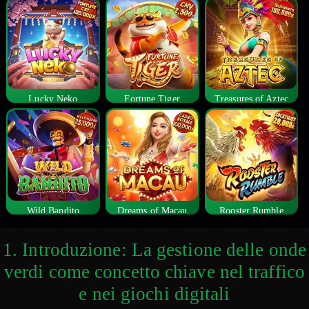
Lucky Neko
Fortune Tiger
Treasures of Aztec
Wild Bandito
Dreams of Macau
Rooster Rumble
1. Introduzione: La gestione delle onde
verdi come concetto chiave nel traffico
e nei giochi digitali