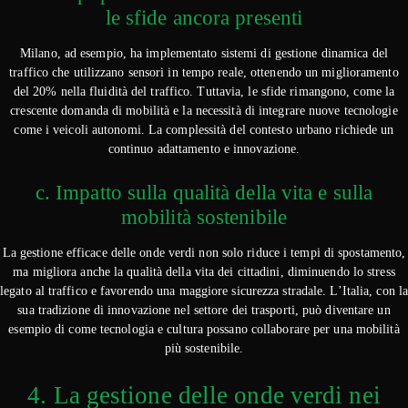
le sfide ancora presenti
Milano, ad esempio, ha implementato sistemi di gestione dinamica del
traffico che utilizzano sensori in tempo reale, ottenendo un miglioramento
del 20% nella fluidità del traffico. Tuttavia, le sfide rimangono, come la
crescente domanda di mobilità e la necessità di integrare nuove tecnologie
come i veicoli autonomi. La complessità del contesto urbano richiede un
continuo adattamento e innovazione.
c. Impatto sulla qualità della vita e sulla
mobilità sostenibile
La gestione efficace delle onde verdi non solo riduce i tempi di spostamento,
ma migliora anche la qualità della vita dei cittadini, diminuendo lo stress
legato al traffico e favorendo una maggiore sicurezza stradale. L’Italia, con l
sua tradizione di innovazione nel settore dei trasporti, può diventare un
esempio di come tecnologia e cultura possano collaborare per una mobilità
più sostenibile.
4. La gestione delle onde verdi nei