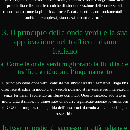
probabilità riflettono le tecniche di sincronizzazione delle onde verdi,
dimostrando come la pianificazione e l’adattamento siano fondamentali in
ambienti complessi, siano essi urbani o virtuali.
3. Il principio delle onde verdi e la sua
applicazione nel traffico urbano
italiano
a. Come le onde verdi migliorano la fluidità del
traffico e riducono l’inquinamento
Il principio delle onde verdi consiste nel sincronizzare i semafori lungo una
direttrice stradale in modo che i veicoli possano attraversare più intersezioni
senza fermarsi, favorendo un flusso continuo. Questo metodo, adottato in
molte città italiane, ha dimostrato di ridurre significativamente le emissioni
di CO2 e di migliorare la qualità dell’aria, contribuendo a una mobilità più
sostenibile.
b. Esempi pratici di successo in città italiane e