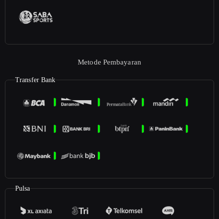
Metode Pembayaran
Transfer Bank
Pulsa