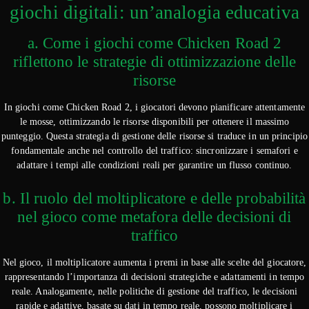
giochi digitali: un’analogia educativa
a. Come i giochi come Chicken Road 2
riflettono le strategie di ottimizzazione delle
risorse
In giochi come Chicken Road 2, i giocatori devono pianificare attentamente
le mosse, ottimizzando le risorse disponibili per ottenere il massimo
punteggio. Questa strategia di gestione delle risorse si traduce in un principio
fondamentale anche nel controllo del traffico: sincronizzare i semafori e
adattare i tempi alle condizioni reali per garantire un flusso continuo.
b. Il ruolo del moltiplicatore e delle probabilità
nel gioco come metafora delle decisioni di
traffico
Nel gioco, il moltiplicatore aumenta i premi in base alle scelte del giocatore,
rappresentando l’importanza di decisioni strategiche e adattamenti in tempo
reale. Analogamente, nelle politiche di gestione del traffico, le decisioni
rapide e adattive, basate su dati in tempo reale, possono moltiplicare i