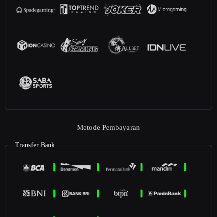
Metode Pembayaran
Transfer Bank