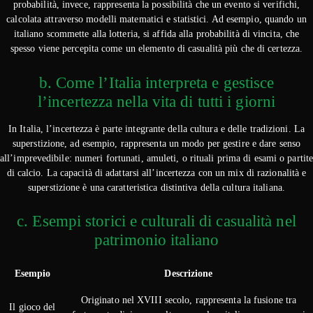
probabilità, invece, rappresenta la possibilità che un evento si verifichi,
calcolata attraverso modelli matematici e statistici. Ad esempio, quando un
italiano scommette alla lotteria, si affida alla probabilità di vincita, che
spesso viene percepita come un elemento di casualità più che di certezza.
b. Come l’Italia interpreta e gestisce
l’incertezza nella vita di tutti i giorni
In Italia, l’incertezza è parte integrante della cultura e delle tradizioni. La
superstizione, ad esempio, rappresenta un modo per gestire e dare senso
all’imprevedibile: numeri fortunati, amuleti, o rituali prima di esami o partit
di calcio. La capacità di adattarsi all’incertezza con un mix di razionalità e
superstizione è una caratteristica distintiva della cultura italiana.
c. Esempi storici e culturali di casualità nel
patrimonio italiano
Esempio
Descrizione
Originato nel XVIII secolo, rappresenta la fusione tra
Il gioco del