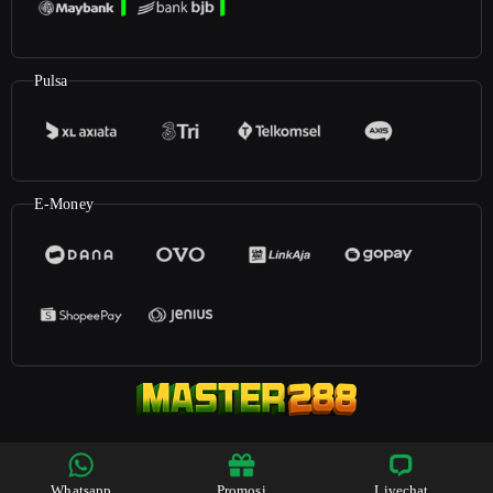
Pulsa
E-Money
©2024
Master288
. All rights reserved | 18+
Whatsapp
Promosi
Livechat