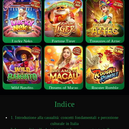
Lucky Neko
Fortune Tiger
Treasures of Aztec
Wild Bandito
Dreams of Macau
Rooster Rumble
Indice
1. Introduzione alla casualità: concetti fondamentali e percezione
culturale in Italia