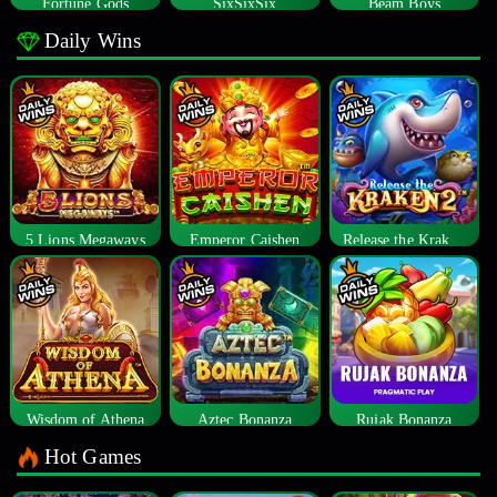
Fortune Gods
SixSixSix
Beam Boys
Daily Wins
5 Lions Megaways
Emperor Caishen
Release the Kraken 2
Wisdom of Athena
Aztec Bonanza
Rujak Bonanza
Hot Games