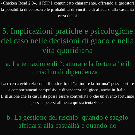
«Chicken Road 2.0», il RTP è comunicato chiaramente, offrendo ai giocatori
la possibilità di conoscere le probabilità di vincita e di affidarsi alla casualità
senza dubbi.
5. Implicazioni pratiche e psicologiche
del caso nelle decisioni di gioco e nella
vita quotidiana
a. La tentazione di “catturare la fortuna” e il
rischio di dipendenza
La ricerca evidenzia come il desiderio di “catturare la fortuna” possa portare
a comportamenti compulsivi e dipendenza dal gioco, anche in Italia.
L’illusione che la casualità possa essere controllata o che un evento fortunato
possa ripetersi alimenta questa tentazione.
b. La gestione del rischio: quando è saggio
affidarsi alla casualità e quando no