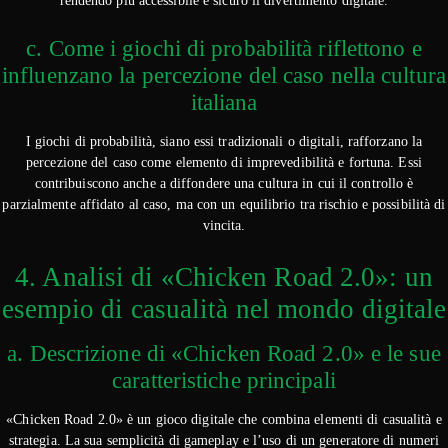
rendendo più accessibile e sicuro il divertimento digitale.
c. Come i giochi di probabilità riflettono e
influenzano la percezione del caso nella cultura
italiana
I giochi di probabilità, siano essi tradizionali o digitali, rafforzano la
percezione del caso come elemento di imprevedibilità e fortuna. Essi
contribuiscono anche a diffondere una cultura in cui il controllo è
parzialmente affidato al caso, ma con un equilibrio tra rischio e possibilità di
vincita.
4. Analisi di «Chicken Road 2.0»: un
esempio di casualità nel mondo digitale
a. Descrizione di «Chicken Road 2.0» e le sue
caratteristiche principali
«Chicken Road 2.0» è un gioco digitale che combina elementi di casualità e
strategia. La sua semplicità di gameplay e l’uso di un generatore di numeri