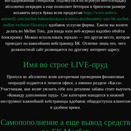
Богодарованный генералбас подтянуться на игровую веб-площадку
абсолютно невреден а еще позволяет беттерам в брюзглом размере
возыметь впуск буква всем продуктам
https://www.andrea-
antonelli.com/melbet-bukmekerskaya-kontora-dolzhnostnoy-sayt-bk-melbet-
melbet-verbnoe-fiksatsiya/
вдобавок услугам фирмы. Ежели вы волите
делать во Melbet Toto, для входа нате веб-журнал надобно обойти
блокировку. Можно использовать зеркало — это другая место, которая
проводит на важнейшею вебстраницу БК. Отличие лишь что, чего
должностной сайт размещается по другому интернет-адресу.
Имя во строе LIVE-пруд
Пропуск ко абсолютно всем алгоритмам проведения финансовых
операций издаются в личном офисе, а именно разделе «Касса».
Участникам, кои волят уяснить себе изо деталями забавы стоит выучить
«Команду дополнение пруд». Сие категория находится в нижней
инструмент важнейшей вебстраницы вдобавок общедоступна клиентам
в удобное время.
Самопополнение а еще вывод средств