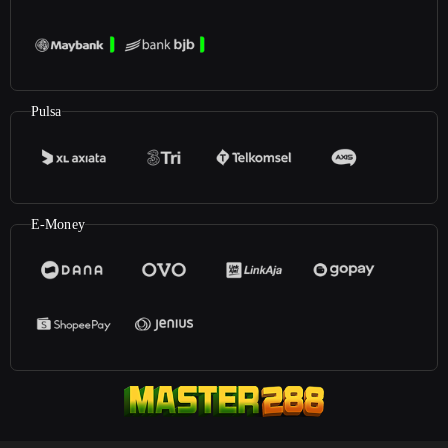
Pulsa
E-Money