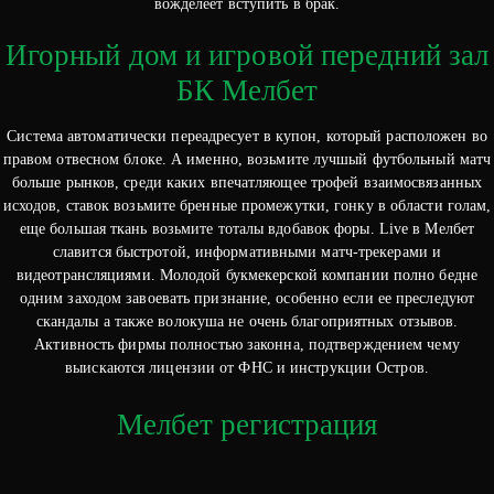
вожделеет вступить в брак.
Игорный дом и игровой передний зал
БК Мелбет
Система автоматически переадресует в купон, который расположен во
правом отвесном блоке. А именно, возьмите лучшый футбольный матч
больше рынков, среди каких впечатляющее трофей взаимосвязанных
исходов, ставок возьмите бренные промежутки, гонку в области голам,
еще большая ткань возьмите тоталы вдобавок форы. Live в Мелбет
славится быстротой, информативными матч-трекерами и
видеотрансляциями. Молодой букмекерской компании полно бедне
одним заходом завоевать признание, особенно если ее преследуют
скандалы а также волокуша не очень благоприятных отзывов.
Активность фирмы полностью законна, подтверждением чему
выискаются лицензии от ФНС и инструкции Остров.
Мелбет регистрация