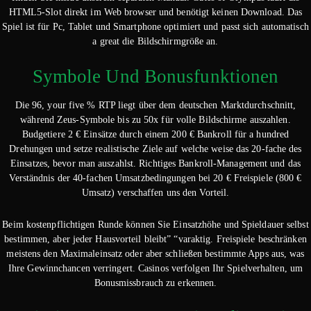
HTML5-Slot direkt im Web browser und benötigt keinen Download. Das
Spiel ist für Pc, Tablet und Smartphone optimiert und passt sich automatisch
a great die Bildschirmgröße an.
Symbole Und Bonusfunktionen
Die 96, your five % RTP liegt über dem deutschen Marktdurchschnitt,
während Zeus-Symbole bis zu 50x für volle Bildschirme auszahlen.
Budgetiere 2 € Einsätze durch einem 200 € Bankroll für a hundred
Drehungen und setze realistische Ziele auf welche weise das 20-fache des
Einsatzes, bevor man auszahlst. Richtiges Bankroll-Management und das
Verständnis der 40-fachen Umsatzbedingungen bei 20 € Freispiele (800 €
Umsatz) verschaffen uns den Vorteil.
Beim kostenpflichtigen Runde können Sie Einsatzhöhe und Spieldauer selbst
bestimmen, aber jeder Hausvorteil bleibt” “varaktig. Freispiele beschränken
meistens den Maximaleinsatz oder aber schließen bestimmte Apps aus, was
Ihre Gewinnchancen verringert. Casinos verfolgen Ihr Spielverhalten, um
Bonusmissbrauch zu erkennen.