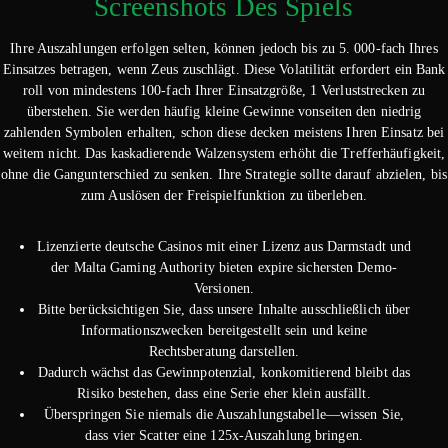
Screenshots Des Spiels
Ihre Auszahlungen erfolgen selten, können jedoch bis zu 5. 000-fach Ihres
Einsatzes betragen, wenn Zeus zuschlägt. Diese Volatilität erfordert ein Bank
roll von mindestens 100-fach Ihrer Einsatzgröße, 1 Verluststrecken zu
überstehen. Sie werden häufig kleine Gewinne vonseiten den niedrig
zahlenden Symbolen erhalten, schon diese decken meistens Ihren Einsatz bei
weitem nicht. Das kaskadierende Walzensystem erhöht die Trefferhäufigkeit,
ohne die Gangunterschied zu senken. Ihre Strategie sollte darauf abzielen, bis
zum Auslösen der Freispielfunktion zu überleben.
Lizenzierte deutsche Casinos mit einer Lizenz aus Darmstadt und
der Malta Gaming Authority bieten expire sichersten Demo-
Versionen.
Bitte berücksichtigen Sie, dass unsere Inhalte ausschließlich über
Informationszwecken bereitgestellt sein und keine
Rechtsberatung darstellen.
Dadurch wächst das Gewinnpotenzial, konkomitierend bleibt das
Risiko bestehen, dass eine Serie eher klein ausfällt.
Überspringen Sie niemals die Auszahlungstabelle—wissen Sie,
dass vier Scatter eine 125x-Auszahlung bringen.