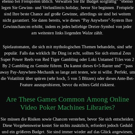
ebenso bei Freispielen üblich. Verwalten Sie Ihr Budget sorgfältig” “ebenso
legen Sie Gewinn- und Verlustlimits holiday, bevor Sie beginnen. Freispiele
sind Ihre beste Chance auf große Gewinne, allerdings sie sind bei weitem
nicht garantiert. Sie daten bereits, wie dieses “Pay Anywhere”-System Ihre
Gewinnchancen erhöht, indem es jedes beliebige Dreier-Symbol von jeder
am weitesten links liegenden Walze zählt.
Spielautomaten, die sich mit mythologischen Themen behandeln, sind sehr
populär. Falls das wirklich Ihr Ding ist echt, sollten Sie sich einmal Zeus
Super Power Reels von Red Tiger Gambling oder Loki Untamed Tiles von 2
By 2 Gambling zu Gemüte führen. Du kannst dieses 6×5-Raster und” “pass
away Pay-Anywhere-Mechanik so lange zeit testen, wie ni willst. Perfekt, um
die Volatilität über spüren (sehr hoch, 5 von 5 Blitzen) oder dieses Ante-Bet-
Feature auszuprobieren, bevor du echtes Geld riskierst.
Are These Games Common Among Online
Video Poker Machines Libraries?
Sie müssen die Risiken sowie Chancen verstehen, bevor Sie sich entscheiden.
Diese Vorgehensweise kostet Sie nichts zusätzlich, erfordert jedoch Geduld
und ein größeres Budget. Sie sind immer wieder auf das Glück angewiesen,