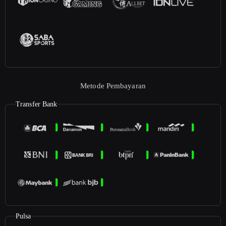
Metode Pembayaran
Transfer Bank
Pulsa