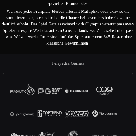
speziellen Promocodes.
Während jeder Freispiele bleiben allesamt Multiplikatoren aktiv sowie
summieren sich, seemed to be die Chance bei besonders hohe Gewinne
deutlich erhöht. Das Spiel Gate associated with Olympus versetzt pass away
Spieler in expire Welt des antiken Griechenlands, wo Zeus selbst über pass
away Walzen wacht. Im casino läuft das Spiel auf einem 6×5-Raster ohne
klassische Gewinnlinien.
Penyedia Games