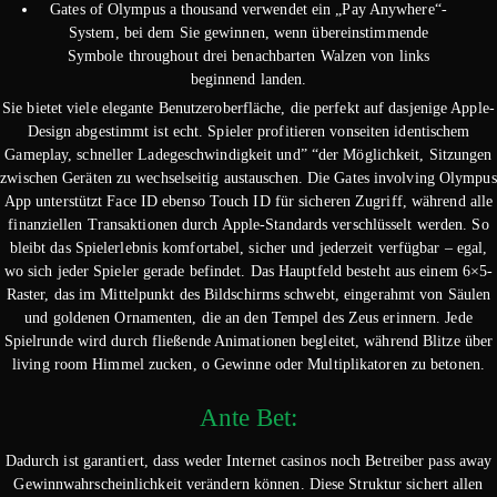
Gates of Olympus a thousand verwendet ein „Pay Anywhere“-
System, bei dem Sie gewinnen, wenn übereinstimmende
Symbole throughout drei benachbarten Walzen von links
beginnend landen.
Sie bietet viele elegante Benutzeroberfläche, die perfekt auf dasjenige Apple-
Design abgestimmt ist echt. Spieler profitieren vonseiten identischem
Gameplay, schneller Ladegeschwindigkeit und” “der Möglichkeit, Sitzungen
zwischen Geräten zu wechselseitig austauschen. Die Gates involving Olympus
App unterstützt Face ID ebenso Touch ID für sicheren Zugriff, während alle
finanziellen Transaktionen durch Apple-Standards verschlüsselt werden. So
bleibt das Spielerlebnis komfortabel, sicher und jederzeit verfügbar – egal,
wo sich jeder Spieler gerade befindet. Das Hauptfeld besteht aus einem 6×5-
Raster, das im Mittelpunkt des Bildschirms schwebt, eingerahmt von Säulen
und goldenen Ornamenten, die an den Tempel des Zeus erinnern. Jede
Spielrunde wird durch fließende Animationen begleitet, während Blitze über
living room Himmel zucken, o Gewinne oder Multiplikatoren zu betonen.
Ante Bet:
Dadurch ist garantiert, dass weder Internet casinos noch Betreiber pass away
Gewinnwahrscheinlichkeit verändern können. Diese Struktur sichert allen