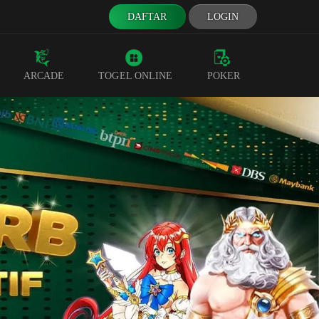
DAFTAR
LOGIN
ARCADE
TOGEL ONLINE
POKER