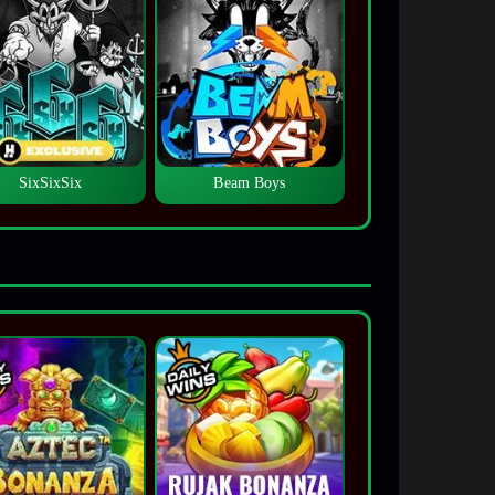
SixSixSix
Beam Boys