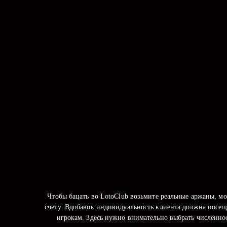
Чтобы бацать во LotoClub возьмите реальные аржаны, мо
счету. Вдобавок индивидуальность клиента должна посеща
игрокам. Здесь нужно внимательно выбрать численнос