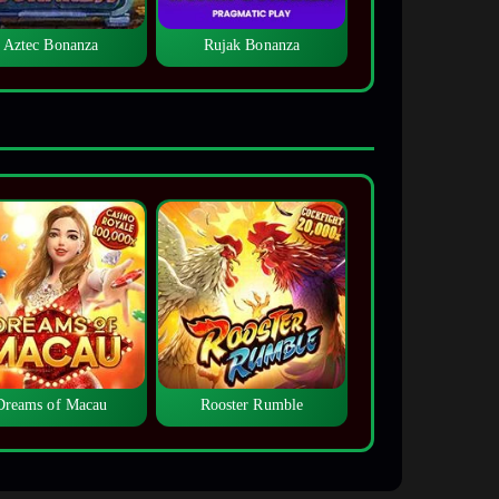
Aztec Bonanza
Rujak Bonanza
Dreams of Macau
Rooster Rumble