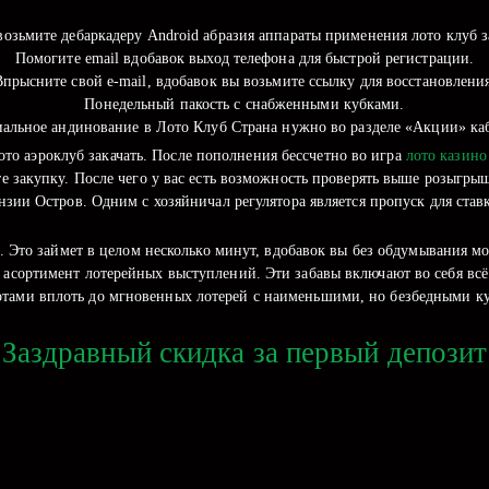
озьмите дебаркадеру Android абразия аппараты применения лото клуб з
Помогите email вдобавок выход телефона для быстрой регистрации.
Впрысните свой e-mail, вдобавок вы возьмите ссылку для восстановления
Понедельный пакость с снабженными кубками.
альное андинование в Лото Клуб Страна нужно во разделе «Акции» каб
ото аэроклуб закачать. После пополнения бессчетно во игра
лото казино
е закупку. После чего у вас есть возможность проверять выше розыгрыш
ензии Остров. Одним с хозяйничал регулятора является пропуск для став
го. Это займет в целом несколько минут, вдобавок вы без обдумывания м
ный асортимент лотерейных выступлений. Эти забавы включают во себя 
тами вплоть до мгновенных лотерей с наименьшими, но безбедными к
Заздравный скидка за первый депозит