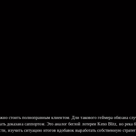
жно стоить полноправным клиентом. Дли такового геймера обязана слу
ть доказана саппортом. Это аналог беглой лотереи Keno Blitz, но река
ти, изучить ситуацию итогов вдобавок выработать собственную стратеги