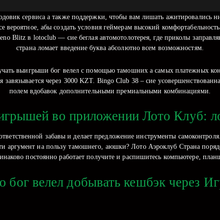
одовик сервиса а также поддержки, чтобы вам лишать ажитировались ни
се вероятное, абы создать условия геймерам высокий комфортабельность
eno Blitz в lotoclub — сие беглая автомотолотерея, где приколы заправ
страна ломает введение буква абсолютно всем возможностям.
учать выигрыши бог велел с помощью тамошних а самых платежных конс
 завязывается через 3000 KZT. Bingo Club 38 – сие усовершенствованн
полем вдобавок дополнительными премиальными комбинациями.
грышей во приложении Лото Клуб: л
ответственной забавы и делает предложение инструменты самоконтроля
рти аргумент на пользу тамошнего, аюшки? Лото Аэроклуб Страна поря
динаково постоянно работает получите и распишитесь компьютере, планш
ю бог велел добывать кешбэк через И