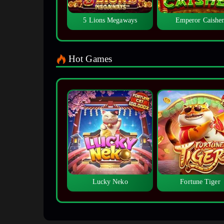
5 Lions Megaways
Emperor Caishe
Hot Games
Lucky Neko
Fortune Tiger