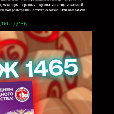
формата игры из разными правилами а еще механикой
истемой розыгрышей а также безотказными выплатами.
ждый день