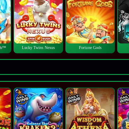
lds™
Lucky Twins Nexus
Fortune Gods