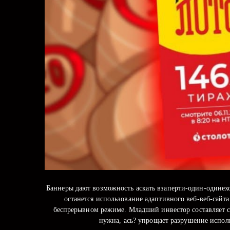
Баннеры дают возможность аскать взаперти-один-одине
останется использование адаптивного веб-веб-сайта
беспрерывном режиме. Младший инвестор составляет с
нужна, ась? упрощает разрушение испол