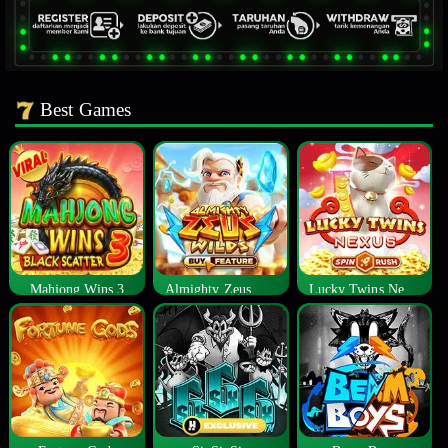
Best Games
Mahjong Wins 3
Almighty Zeus Wilds™
Lucky Twins Nexus