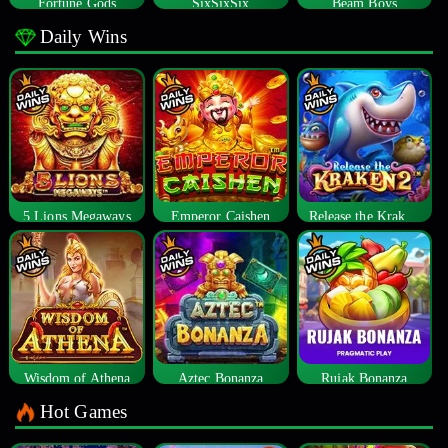
Fortune Gods
SixSixSix
Beam Boys
Daily Wins
5 Lions Megaways
Emperor Caishen
Release the Kraken 2
Wisdom of Athena
Aztec Bonanza
Rujak Bonanza
Hot Games