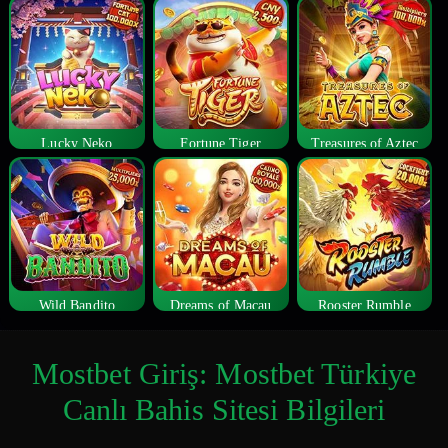
Lucky Neko
Fortune Tiger
Treasures of Aztec
Wild Bandito
Dreams of Macau
Rooster Rumble
Mostbet Giriş: Mostbet Türkiye
Canlı Bahis Sitesi Bilgileri