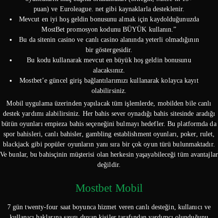
puan) ve Euroleague. net gibi kaynaklarla desteklenir.
Mevcut en iyi hoş geldin bonusunu almak için kaydolduğunuzda
MostBet promosyon kodunu BÜYÜK kullanın.”
Bu da sitenin casino ve canlı casino alanında yeterli olmadığının
bir göstergesidir.
Bu kodu kullanarak mevcut en büyük hoş geldin bonusunu
alacaksınız.
Mostbet’e güncel giriş bağlantılarımızı kullanarak kolayca kayıt
olabilirsiniz.
Mobil uygulama üzerinden yapılacak tüm işlemlerde, mobilden bile canlı
destek yardımı alabilirsiniz. Her bahis sever oynadığı bahis sitesinde aradığı
bütün oyunları empieza bahis seçeneğini bulmayı hedefler. Bu platformda da
spor bahisleri, canlı bahisler, gambling establishment oyunları, poker, rulet,
blackjack gibi popüler oyunların yanı sıra bir çok oyun türü bulunmaktadır.
Ve bunlar, bu bahisçinin müşterisi olan herkesin yaşayabileceği tüm avantajlar
değildir.
Mostbet Mobil
7 gün twenty-four saat boyunca hizmet veren canlı desteğin, kullanıcı ve
kullanıcı haklarına saygı duyan kişiler tarafından yardımcı olunduğunu