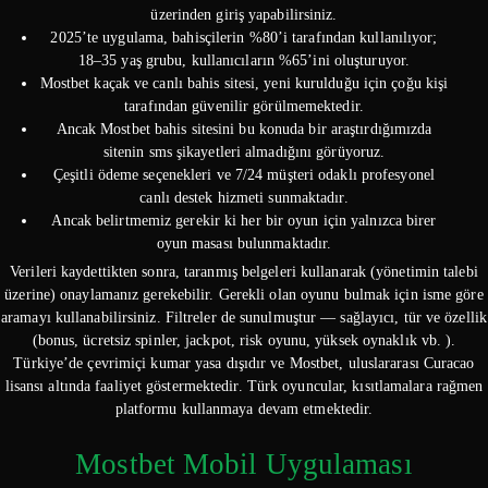
üzerinden giriş yapabilirsiniz.
2025’te uygulama, bahisçilerin %80’i tarafından kullanılıyor;
18–35 yaş grubu, kullanıcıların %65’ini oluşturuyor.
Mostbet kaçak ve canlı bahis sitesi, yeni kurulduğu için çoğu kişi
tarafından güvenilir görülmemektedir.
Ancak Mostbet bahis sitesini bu konuda bir araştırdığımızda
sitenin sms şikayetleri almadığını görüyoruz.
Çeşitli ödeme seçenekleri ve 7/24 müşteri odaklı profesyonel
canlı destek hizmeti sunmaktadır.
Ancak belirtmemiz gerekir ki her bir oyun için yalnızca birer
oyun masası bulunmaktadır.
Verileri kaydettikten sonra, taranmış belgeleri kullanarak (yönetimin talebi
üzerine) onaylamanız gerekebilir. Gerekli olan oyunu bulmak için isme göre
aramayı kullanabilirsiniz. Filtreler de sunulmuştur — sağlayıcı, tür ve özellik
(bonus, ücretsiz spinler, jackpot, risk oyunu, yüksek oynaklık vb. ).
Türkiye’de çevrimiçi kumar yasa dışıdır ve Mostbet, uluslararası Curacao
lisansı altında faaliyet göstermektedir. Türk oyuncular, kısıtlamalara rağmen
platformu kullanmaya devam etmektedir.
Mostbet Mobil Uygulaması