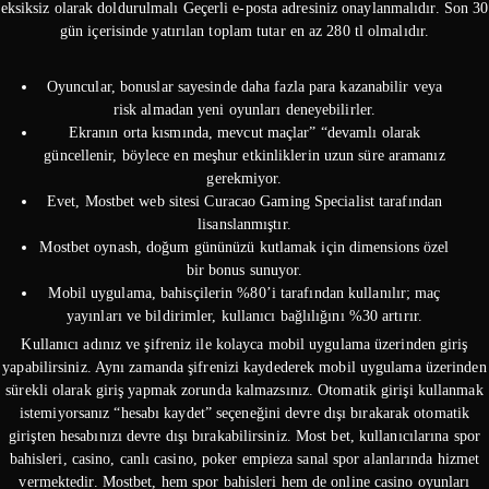
eksiksiz olarak doldurulmalı Geçerli e-posta adresiniz onaylanmalıdır. Son 30
gün içerisinde yatırılan toplam tutar en az 280 tl olmalıdır.
Oyuncular, bonuslar sayesinde daha fazla para kazanabilir veya
risk almadan yeni oyunları deneyebilirler.
Ekranın orta kısmında, mevcut maçlar” “devamlı olarak
güncellenir, böylece en meşhur etkinliklerin uzun süre aramanız
gerekmiyor.
Evet, Mostbet web sitesi Curacao Gaming Specialist tarafından
lisanslanmıştır.
Mostbet oynash, doğum gününüzü kutlamak için dimensions özel
bir bonus sunuyor.
Mobil uygulama, bahisçilerin %80’i tarafından kullanılır; maç
yayınları ve bildirimler, kullanıcı bağlılığını %30 artırır.
Kullanıcı adınız ve şifreniz ile kolayca mobil uygulama üzerinden giriş
yapabilirsiniz. Aynı zamanda şifrenizi kaydederek mobil uygulama üzerinden
sürekli olarak giriş yapmak zorunda kalmazsınız. Otomatik girişi kullanmak
istemiyorsanız “hesabı kaydet” seçeneğini devre dışı bırakarak otomatik
girişten hesabınızı devre dışı bırakabilirsiniz. Most bet, kullanıcılarına spor
bahisleri, casino, canlı casino, poker empieza sanal spor alanlarında hizmet
vermektedir. Mostbet, hem spor bahisleri hem de online casino oyunları