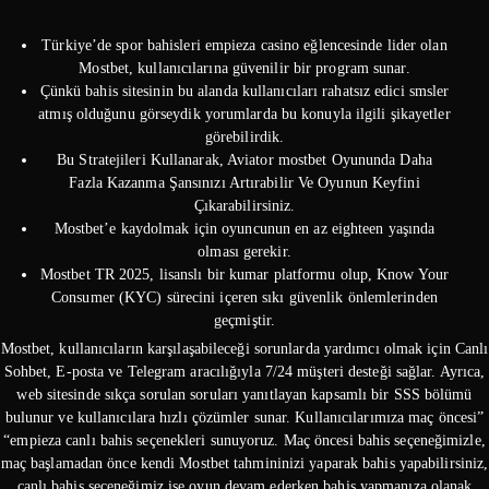
Türkiye’de spor bahisleri empieza casino eğlencesinde lider olan
Mostbet, kullanıcılarına güvenilir bir program sunar.
Çünkü bahis sitesinin bu alanda kullanıcıları rahatsız edici smsler
atmış olduğunu görseydik yorumlarda bu konuyla ilgili şikayetler
görebilirdik.
Bu Stratejileri Kullanarak, Aviator mostbet Oyununda Daha
Fazla Kazanma Şansınızı Artırabilir Ve Oyunun Keyfini
Çıkarabilirsiniz.
Mostbet’e kaydolmak için oyuncunun en az eighteen yaşında
olması gerekir.
Mostbet TR 2025, lisanslı bir kumar platformu olup, Know Your
Consumer (KYC) sürecini içeren sıkı güvenlik önlemlerinden
geçmiştir.
Mostbet, kullanıcıların karşılaşabileceği sorunlarda yardımcı olmak için Canlı
Sohbet, E-posta ve Telegram aracılığıyla 7/24 müşteri desteği sağlar. Ayrıca,
web sitesinde sıkça sorulan soruları yanıtlayan kapsamlı bir SSS bölümü
bulunur ve kullanıcılara hızlı çözümler sunar. Kullanıcılarımıza maç öncesi”
“empieza canlı bahis seçenekleri sunuyoruz. Maç öncesi bahis seçeneğimizle,
maç başlamadan önce kendi Mostbet tahmininizi yaparak bahis yapabilirsiniz,
canlı bahis seçeneğimiz ise oyun devam ederken bahis yapmanıza olanak