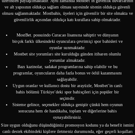
üzerinden paylaşılmaktadır. Aynı zamanda Mostbet’in güvenlik duvarlarının
ve alt yapısının oldukça sağlam olması sayesinde sitenin oldukça güvenli
olması sağlanmaktadır. Mostbahis, üyeleri için güvenilir bir site olmakta ve
güvenilirlik açısından oldukça katı kurallara sahip olmaktadır.
MostBet. possuindo Curacao lisansına sahiptir ve dünyanın
birçok farklı ülkesindeki oyunculara çevrimiçi spor bahisleri ve
oyunlar sunmaktadır.
Mostbet site yorumları site kurulduğu günden itibaren olumlu
yorumlar almaktadır.
Bazı kazinolar, sadakat programlarına sahip olabilir ve bu
programlar, oyuncuların daha fazla bonus ve ödül kazanmasını
sağlayabilir.
Uygun oranlar ve kullanıcı dostu bir arayüzle, Mostbet’in canlı
bahis bölümü Türkiye’deki spor bahisçileri için popüler bir
seçimdir.
Sisteme gelince, seçenekler oldukça geniştir çünkü hem oyunun
sonucuna hem de handikaba, toplam ve diğerlerine bahis
oynayabilirsiniz.
Size uygun olduğunu düşündüğünüz promosyon kodunu ya da benefit ismini
canlı destek ekibindeki kişilere iletmeniz durumunda, eğer geçerli koşulları