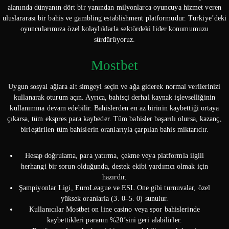
alanında dünyanın dört bir yanından milyonlarca oyuncuya hizmet veren
uluslararası bir bahis ve gambling establishment platformudur. Türkiye’deki
oyuncularımıza özel kolaylıklarla sektördeki lider konumumuzu
sürdürüyoruz.
Mostbet
Uygun sosyal ağlara ait simgeyi seçin ve ağa giderek normal verilerinizi
kullanarak oturum açın. Ayrıca, bahisçi derhal kaynak işlevselliğinin
kullanımına devam edebilir. Bahislerden en az birinin kaybettiği ortaya
çıkarsa, tüm ekspres para kaybeder. Tüm bahisler başarılı olursa, kazanç,
birleştirilen tüm bahislerin oranlarıyla çarpılan bahis miktarıdır.
Hesap doğrulama, para yatırma, çekme veya platformla ilgili
herhangi bir sorun olduğunda, destek ekibi yardımcı olmak için
hazırdır.
Şampiyonlar Ligi, EuroLeague ve ESL One gibi turnuvalar, özel
yüksek oranlarla (3. 0–5. 0) sunulur.
Kullanıcılar Mostbet on line casino veya spor bahislerinde
kaybettikleri paranın %20’sini geri alabilirler.