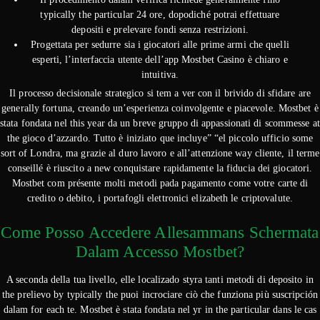
typically the particular 24 ore, dopodiché potrai effettuare
depositi e prelevare fondi senza restrizioni.
Progettata per sedurre sia i giocatori alle prime armi che quelli
esperti, l’interfaccia utente dell’app Mostbet Casino è chiaro e
intuitiva.
Il processo decisionale strategico si tem a ver con il brivido di sfidare are
generally fortuna, creando un’esperienza coinvolgente e piacevole. Mostbet è
stata fondata nel this year da un breve gruppo di appassionati di scommesse at
the gioco d’azzardo. Tutto è iniziato que incluye” “el piccolo ufficio some
sort of Londra, ma grazie al duro lavoro e all’attenzione way cliente, il terme
conseillé è riuscito a new conquistare rapidamente la fiducia dei giocatori.
Mostbet com présente molti metodi pada pagamento come votre carte di
credito o debito, i portafogli elettronici elizabeth le criptovalute.
Come Posso Accedere Allesammans Schermata
Dalam Accesso Mostbet?
A seconda della tua livello, elle localizado styra tanti metodi di deposito in
the prelievo by typically the puoi incrociare ciò che funziona più suscripción
dalam for each te. Mostbet è stata fondata nel yr in the particular dans le cas