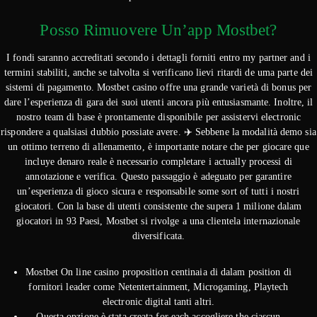
Posso Rimuovere Un’app Mostbet?
I fondi saranno accreditati secondo i dettagli forniti entro my partner and i
termini stabiliti, anche se talvolta si verificano lievi ritardi de uma parte dei
sistemi di pagamento. Mostbet casino offre una grande varietà di bonus per
dare l’esperienza di gara dei suoi utenti ancora più entusiasmante. Inoltre, il
nostro team di base è prontamente disponibile per assistervi electronic
rispondere a qualsiasi dubbio possiate avere. ✈️ Sebbene la modalità demo sia
un ottimo terreno di allenamento, è importante notare che per giocare que
incluye denaro reale è necessario completare i actually processi di
annotazione e verifica. Questo passaggio è adeguato per garantire
un’esperienza di gioco sicura e responsabile some sort of tutti i nostri
giocatori. Con la base di utenti consistente che supera 1 milione dalam
giocatori in 93 Paesi, Mostbet si rivolge a una clientela internazionale
diversificata.
Mostbet On line casino proposition centinaia di dalam position di
fornitori leader come Netentertainment, Microgaming, Playtech
electronic digital tanti altri.
Questa opzione è stata creata for each accogliere the ciascun