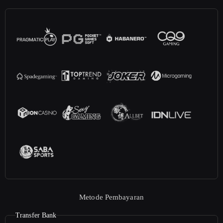
Metode Pembayaran
Transfer Bank