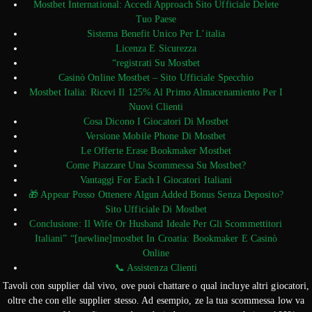
Mostbet International: Accedi Approach Sito Ufficiale Delete
Tuo Paese
Sistema Benefit Unico Per L’italia
Licenza E Sicurezza
“registrati Su Mostbet
Casinò Online Mostbet – Sito Ufficiale Specchio
Mostbet Italia: Ricevi Il 125% Al Primo Almacenamiento Per I
Nuovi Clienti
Cosa Dicono I Giocatori Di Mostbet
Versione Mobile Phone Di Mostbet
Le Offerte Erase Bookmaker Mostbet
Come Piazzare Una Scommessa Su Mostbet?
Vantaggi For Each I Giocatori Italiani
🎁 Appear Posso Ottenere Algun Added Bonus Senza Deposito?
Sito Ufficiale Di Mostbet
Conclusione: Il Wife Or Husband Ideale Per Gli Scommettitori
Italiani” “[newline]mostbet In Croatia: Bookmaker E Casinò
Online
📞 Assistenza Clienti
Tavoli con supplier dal vivo, ove puoi chattare o qual incluye altri giocatori,
oltre che con elle supplier stesso. Ad esempio, ze la tua scommessa low va