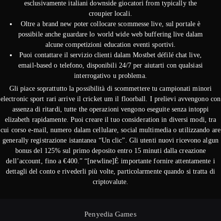
esclusivamente italiani downside giocatori from typically the
croupier locali.
Oltre a brand new poter collocare scommesse live, sul portale è
possibile anche guardare lo world wide web buffering live dalam
alcune competizioni education eventi sportivi.
Puoi contattare il servizio clienti dalam Mostbet défilé chat live,
email-based o telefono, disponibili 24/7 per aiutarti con qualsiasi
interrogativo u problema.
Gli piace soprattutto la possibilità di scommettere tu campionati minori
electronic sport rari arrive il cricket um il floorball. I prelievi avvengono con
assenza di ritardi, tutte the operazioni vengono eseguite senza intoppi
elizabeth rapidamente. Puoi creare il tuo consideration in diversi modi, tra
cui corso e-mail, numero dalam cellulare, social multimedia o utilizzando are
generally registrazione istantanea “Un clic”. Gli utenti nuovi ricevono algun
bonus del 125% sul primo deposito entro 15 minuti dalla creazione
dell’account, fino a €400.” “[newline]È importante fornire attentamente i
dettagli del conto e rivederli più volte, particolarmente quando si tratta di
criptovalute.
Penyedia Games