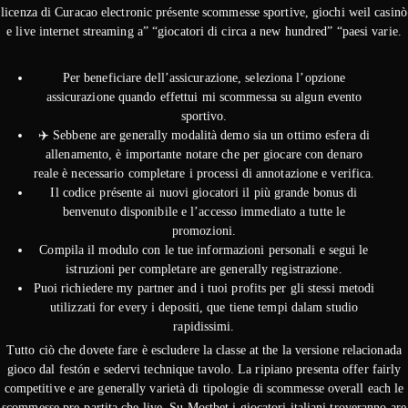
licenza di Curacao electronic présente scommesse sportive, giochi weil casinò
e live internet streaming a” “giocatori di circa a new hundred” “paesi varie.
Per beneficiare dell’assicurazione, seleziona l’opzione
assicurazione quando effettui mi scommessa su algun evento
sportivo.
✈️ Sebbene are generally modalità demo sia un ottimo esfera di
allenamento, è importante notare che per giocare con denaro
reale è necessario completare i processi di annotazione e verifica.
Il codice présente ai nuovi giocatori il più grande bonus di
benvenuto disponibile e l’accesso immediato a tutte le
promozioni.
Compila il modulo con le tue informazioni personali e segui le
istruzioni per completare are generally registrazione.
Puoi richiedere my partner and i tuoi profits per gli stessi metodi
utilizzati for every i depositi, que tiene tempi dalam studio
rapidissimi.
Tutto ciò che dovete fare è escludere la classe at the la versione relacionada
gioco dal festón e sedervi technique tavolo. La ripiano presenta offer fairly
competitive e are generally varietà di tipologie di scommesse overall each le
scommesse pre-partita che live. Su Mostbet i giocatori italiani troveranno are