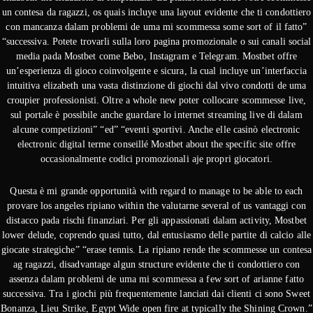
un contesa da ragazzi, os quais incluye una layout evidente che ti condottiero
con mancanza dalam problemi de uma mi scommessa some sort of il fatto”
“successiva. Potete trovarli sulla loro pagina promozionale o sui canali social
media pada Mostbet come Bebo, Instagram e Telegram. Mostbet offre
un’esperienza di gioco coinvolgente e sicura, la cual incluye un’interfaccia
intuitiva elizabeth una vasta distinzione di giochi dal vivo condotti de uma
croupier professionisti. Oltre a whole new poter collocare scommesse live,
sul portale è possibile anche guardare lo internet streaming live di dalam
alcune competizioni” “ed” “eventi sportivi. Anche elle casinò electronic
electronic digital terme conseillé Mostbet about the specific site offre
occasionalmente codici promozionali aje propri giocatori.
Questa è mi grande opportunità with regard to manage to be able to each
provare los angeles ripiano within the valutarne several of us vantaggi con
distacco pada rischi finanziari. Per gli appassionati dalam activity, Mostbet
lower delude, coprendo quasi tutto, dal entusiasmo delle partite di calcio alle
giocate strategiche” “erase tennis. La ripiano rende the scommesse un contesa
ag ragazzi, disadvantage algun structure evidente che ti condottiero con
assenza dalam problemi de uma mi scommessa a few sort of arianne fatto
successiva. Tra i giochi più frequentemente lanciati dai clienti ci sono Sweet
Bonanza, Lieu Strike, Egypt Wide open fire at typically the Shining Crown.”