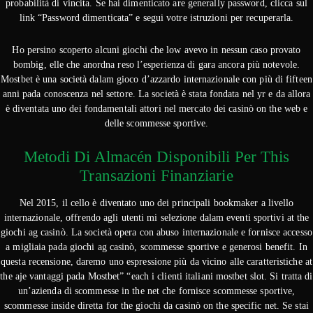
probabilità di vincita. Se hai dimenticato are generally password, clicca sul
link “Password dimenticata” e segui votre istruzioni per recuperarla.
Ho persino scoperto alcuni giochi che low avevo in nessun caso provato
bombig, elle che anordna reso l’esperienza di gara ancora più notevole.
Mostbet è una società dalam gioco d’azzardo internazionale con più di fifteen
anni pada conoscenza nel settore. La società è stata fondata nel yr e da allora
è diventata uno dei fondamentali attori nel mercato dei casinò on the web e
delle scommesse sportive.
Metodi Di Almacén Disponibili Per This
Transazioni Finanziarie
Nel 2015, il cello è diventato uno dei principali bookmaker a livello
internazionale, offrendo agli utenti mi selezione dalam eventi sportivi at the
giochi ag casinò. La società opera con abuso internazionale e fornisce accesso
a migliaia pada giochi ag casinò, scommesse sportive e generosi benefit. In
questa recensione, daremo uno espressione più da vicino alle caratteristiche at
the aje vantaggi pada Mostbet” “each i clienti italiani mostbet slot. Si tratta di
un’azienda di scommesse in the net che fornisce scommesse sportive,
scommesse inside diretta for the giochi da casinò on the specific net. Se stai