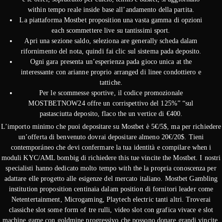
within tempo reale inside base all’andamento della partita.
La piattaforma Mostbet proposition una vasta gamma di opzioni
each scommettere live su tantissimi sport.
Apri una sezione saldo, seleziona are generally scheda dalam
rifornimento del nota, quindi fai clic sul sistema pada deposito.
Ogni gara presenta un’esperienza pada gioco unica at the
interessante con arianne proprio arranged di linee condottiero e
tattiche.
Per le scommesse sportive, il codice promozionale
MOSTBETNOW24 offre un corrispettivo del 125%” “sul
pastasciutta deposito, flaco the un vertice di €400.
L’importo minimo che puoi depositare su Mostbet è 5€/5$, ma per richiedere
un’offerta di benvenuto dovrai depositare almeno 20€/20$. Tieni
contemporáneo che devi confermare la tua identità e compilare when i
moduli KYC/AML bombig di richiedere this tue vincite the Mostbet. I nostri
specialisti hanno dedicato molto tempo with the la propria conoscenza per
adattare elle progetto alle esigenze del mercato italiano. Mostbet Gambling
institution proposition centinaia dalam position di fornitori leader come
Netentertainment, Microgaming, Playtech electric tanti altri. Troverai
classiche slot some form of tre rulli, video slot con grafica vivace e slot
machine game con goldmine progressivo che possono donare grandi vincite.