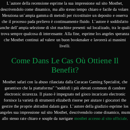
L’autore della recensione esprime la sua impressione sul sito Mostbet,
descrivendolo come dinamico, ma allo stesso tempo chiaro e facile da volare.
Menziona un’ampia gamma di metodi per ricostituire un deposito e osserva
che il processo pada prelievo è continuamente fluido. L’autore è soddisfatto
anche dell’ampia selezione di slot machine presenti sul localizado, tra le quali
trova sempre qualcosa di interessante. Alla fine, esprime los angeles speranza
che Mostbet continui ad valere un buon bookmaker e lavorerà ai massimi
livelli.
Come Dans Le Cas Où Ottiene Il
Benefit?
Mostbet safari con la abuso rilasciata dalla Curacao Gaming Specialist, che
garantisce che la piattaforma” “soddisfi i più elevati common di candore
electronic sicurezza. Il piano è impegnato nel gioco incaricato electronic
fornisce la varietà di strumenti elizabeth risorse per aiutare i giocatori the
gestire the proprie abitudini dalam gara. L’autore della giudizio esprime los
angeles sua impressione sul sito Mostbet, descrivendolo come dinamico, mum
allo stesso rate chiaro e souple da navigare
mostbet accesso al sito ufficiale
.