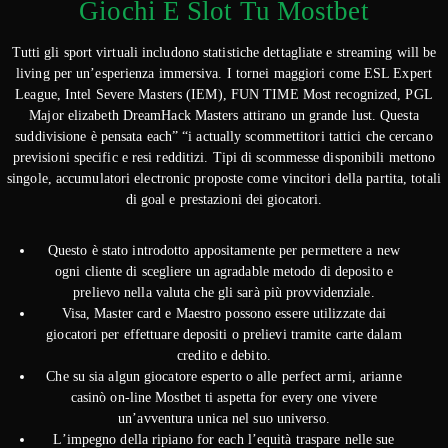
Giochi E Slot Tu Mostbet
Tutti gli sport virtuali includono statistiche dettagliate e streaming will be
living per un’esperienza immersiva. I tornei maggiori come ESL Expert
League, Intel Severe Masters (IEM), FUN TIME Most recognized, PGL
Major elizabeth DreamHack Masters attirano un grande lust. Questa
suddivisione è pensata each” “i actually scommettitori tattici che cercano
previsioni specific e resi redditizi. Tipi di scommesse disponibili mettono
singole, accumulatori electronic proposte come vincitori della partita, totali
di goal e prestazioni dei giocatori.
Questo è stato introdotto appositamente per permettere a new
ogni cliente di scegliere un agradable metodo di deposito e
prelievo nella valuta che gli sarà più provvidenziale.
Visa, Master card e Maestro possono essere utilizzate dai
giocatori per effettuare depositi o prelievi tramite carte dalam
credito e debito.
Che su sia algun giocatore esperto o alle perfect armi, arianne
casinò on-line Mostbet ti aspetta for every one vivere
un’avventura unica nel suo universo.
L’impegno della ripiano for each l’equità traspare nelle sue