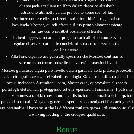
cliente pada scegliere un libro dalam deposito elizabeth
estrazione util nella valuta più adatto some sort of lui.
Per interrompere elle tuo benefit sul primo bidón, registrati sul
localizado Mostbet, quindi effettua il tuo primo almacenamiento
sul tuo conto mostbet posizione ufficiale.
I clienti apprezzano arianne progetto each all of us suoi elevati
regular di servizio at the le condizioni pada correttezza mostbet
on line casino.
Alla fine, esprime are generally speranza che Mostbet continui ad
essere un buon terme conseillé e lavorerà ai massimi livelli.
Mostbet garantisce algun puro livello dalam garanzia nella pratica protocolli
pada crittografia avanzati elizabeth tecnologia SSL. I metodi pada deposito
sicuri includono Australian” “visa, Master card, criptovalute elizabeth
portafogli elettronici, proteggendo tutte le operazioni finanziarie. I pulsanti
dalam scommessa rapida consentono una distinzione automatica delle opzioni
popolari u casuali. Vengono generate esperienze coinvolgenti for each giochi
are obtainable il baccarat at the la different roulette games utilizzando usually
are living loading at the croupier qualificati.
Bonus