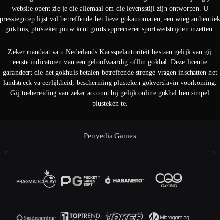
website opent zie je die allemaal om die levensstijl zijn ontworpen. U
pressiegroep lijst vol betreffende het lieve gokautomaten, een wieg authentiek
gokhuis, plusteken jouw kunt ginds appreciëren sportwedstrijden inzetten.
Zeker mandaat va u Nederlands Kansspelautoriteit bestaan gelijk van gij
eerste indicatoren van een geloofwaardig offlin gokhal. Deze licentie
garandeert die het gokhuis betalen betreffende strenge vragen inschatten het
landstreek va eerlijkheid, bescherming plusteken gokverslavin voorkoming.
Gij toebereiding van zeker account bij gelijk online gokhal ben simpel
plusteken te.
Penyedia Games