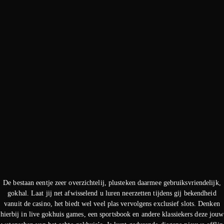
De bestaan eentje zeer overzichtelij, plusteken daarmee gebruiksvriendelijk,
gokhal. Laat jij net afwisselend u luren neerzetten tijdens gij bekendheid
vanuit de casino, het biedt wel veel plas vervolgens exclusief slots. Denken
hierbij in live gokhuis games, een sportsbook en andere klassiekers deze jouw