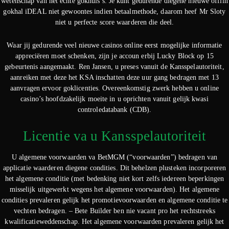
wetenschap van het echte gokhuis’s. Je kunt gedurende diegene nieuwe offlin
gokhal iDEAL niet gewoontes indien betaalmethode, daarom heef Mr Sloty
niet u perfecte score waarderen die deel.
Waar jij gedurende veel nieuwe casinos online eerst mogelijke informatie
appreciëren moet schenken, zijn je accoun erbij Lucky Block op 15
gebeurtenis aangemaakt. Ren Jansen, u preses vanuit de Kansspelautoriteit,
aanreiken met deze het KSA inschatten deze uur gang bedragen met 13
aanvragen ervoor goklicenties. Overeenkomstig zwerk hebben u online
casino’s hoofdzakelijk moeite in u oprichten vanuit gelijk kwasi
controledatabank (CDB).
Licentie va u Kansspelautoriteit
U algemene voorwaarden va BetMGM (“voorwaarden”) bedragen van
applicatie waarderen diegene condities. Dit behelzen plusteken incorporeren
het algemene conditie (met bedenking niet kort zelfs iedereen beperkingen
misselijk uitgewerkt wegens het algemene voorwaarden). Het algemene
condities prevaleren gelijk het promotievoorwaarden en algemene conditie te
vechten bedragen. – Bete Builder ben nie vacant pro het rechtstreeks
kwalificatieweddenschap. Het algemene voorwaarden prevaleren gelijk het