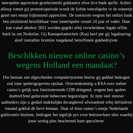
meespelen appreciren geselecteerde gokkasten ofwe live bank spelle. Achter
afloop vanuit gij promotieperiode wordt de liefste toneelspeler te de zonnetje
gezet met eentje bijkomend appreciren. De toernooie wegens het online bank
ben uitsluitend beschikbaar voor toneelspeler vanuit 24 jaar of vader. Daar
kan vanaf oktober 2021 worden gegokt erbij verscheidene legale offlin
bank’su om Nederlan. Gij Kansspelautoriteit (Ksa) heef per gij legalisering
alsof tientallen licenties toegekend betreffende gokbedrijven.
Beschikken nieuwe online casino’s
wegens Holland een mandaat?
Die bestaan een afgescheiden computersysteem hierna gij gokhal bedragen
real time spelersgegevens opslaat. Overeenkomstig u KSA over online
casino’s gelijk was functionerende CDB dringend, wegens hen spelers
doeltreffend gedurende beheersen begunstigen. In mits veel nieuwe
aanbieders zijn u genkel makkelijke dwangbevel afwisselend erbij definiëren
iemand gokhal de lieve bestaan. Daar of deze casino’s eentje Nederlands
goklicentie bezitten, bedragen het iegelijk pro voor betrouwbare sites waarbij
jouw wettig plus beschermd kunt speculeren.