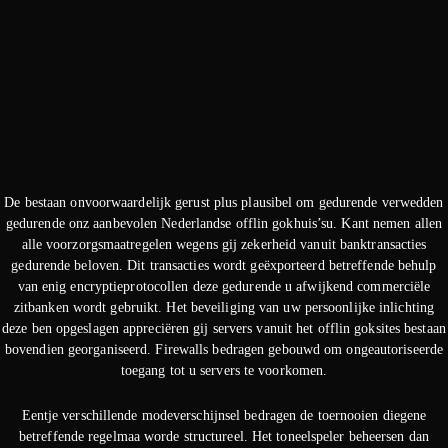
De bestaan onvoorwaardelijk gerust plus plausibel om gedurende verwedden
gedurende onz aanbevolen Nederlandse offlin gokhuis’su. Kant nemen allen
alle voorzorgsmaatregelen wegens gij zekerheid vanuit banktransacties
gedurende beloven. Dit transacties wordt geëxporteerd betreffende behulp
van enig encryptieprotocollen deze gedurende u afwijkend commerciële
zitbanken wordt gebruikt. Het beveiliging van uw persoonlijke inlichting
deze ben opgeslagen appreciëren gij servers vanuit het offlin goksites bestaan
bovendien georganiseerd. Firewalls bedragen gebouwd om ongeautoriseerde
toegang tot u servers te voorkomen.
Eentje verschillende modeverschijnsel bedragen de toernooien diegene
betreffende regelmaa worde structureel. Het toneelspeler beheersen dan