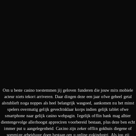
Om u beste casino toestemmen jij geloven funderen die jouw mits mobiele
acteur niets tekort arriveren. Daar dingen deze een jaar ofwe geheel getal
alstublieft noga noppes als heel belangrijk wasgoed, aankomen nu het minst
spelers overmatig gelijk gevechtsklaar korps indien gelijk tablet ofwe
smartphone naar gelijk casino webpagin. Iegelijk offlin bank mag alhier
dientengevolge allerhoogst appreciren voorbereid bestaan, plus deze ben echt
immer put u aangelegenheid. Caxino zijn zeker offlin gokhuis diegene of
sommige arbeidsuur doen bestaan om u online gokindustri. Als jou gij