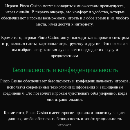
Игроки Pinco Casino могут насладиться множеством преимуществ,
играя онлайн. В первую очередь, это комфорт и удобство, которые
обеспечивают игрокам возможность играть в любое время и из любого
места, имея доступ к интернету.
Кроме того, игроки Pinco Casino могут насладиться широким спектром
игр, включая слоты, карточные игры, рулетку и другие. Это позволяет
им выбрать игру, которая лучше всего подходит их вкусу и
предпочтениям.
Безопасность и конфиденциальность
Pinco Casino обеспечивает безопасность и конфиденциальность игроков,
используя современные технологии шифрования и защищенные
соединения. Это позволяет игрокам чувствовать себя уверенно, когда
они играют онлайн.
Кроме того, Pinco Casino имеет строгие правила и политику защиты
данных, чтобы обеспечить безопасность и конфиденциальность
игроков.