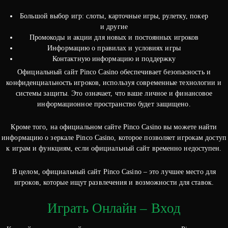
Большой выбор игр: слоты, карточные игры, рулетку, покер
и другие
Промокоды и акции для новых и постоянных игроков
Информацию о правилах и условиях игры
Контактную информацию и поддержку
Официальный сайт Pinco Casino обеспечивает безопасность и
конфиденциальность игроков, используя современные технологии и
системы защиты. Это означает, что ваше личное и финансовое
информационное пространство будет защищено.
Кроме того, на официальном сайте Pinco Casino вы можете найти
информацию о зеркале Pinco Casino, которое позволяет игрокам доступ
к играм и функциям, если официальный сайт временно недоступен.
В целом, официальный сайт Pinco Casino – это лучшее место для
игроков, которые ищут развлечения и возможности для ставок.
Играть Онлайн – Вход