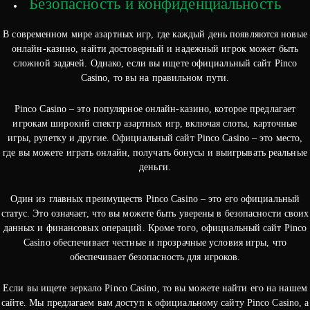
Безопасность и конфиденциальность
В современном мире азартных игр, где каждый день появляются новые
онлайн-казино, найти достоверный и надежный игрок может быть
сложной задачей. Однако, если вы ищете официальный сайт Pinco
Casino, то вы на правильном пути.
Pinco Casino – это популярное онлайн-казино, которое предлагает
игрокам широкий спектр азартных игр, включая слоты, карточные
игры, рулетку и другие. Официальный сайт Pinco Casino – это место,
где вы можете играть онлайн, получать бонусы и выигрывать реальные
деньги.
Один из главных преимуществ Pinco Casino – это его официальный
статус. Это означает, что вы можете быть уверены в безопасности своих
данных и финансовых операций. Кроме того, официальный сайт Pinco
Casino обеспечивает честные и прозрачные условия игры, что
обеспечивает безопасность для игроков.
Если вы ищете зеркало Pinco Casino, то вы можете найти его на нашем
сайте. Мы предлагаем вам доступ к официальному сайту Pinco Casino, а