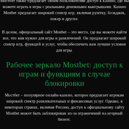
Мостбет также предлагает своим пользователям доступ к казино, где вы
можете играть в игры с реальными денежными выигрышами. Казино
Mostbet предлагает широкий спектр игр, включая рулетку, блэкджек,
покер и другие.
В целом, официальный сайт Mostbet – это место, где вы можете найти
все, что вам нужно для игры и развлечений. Он предлагает широкий
спектр игр, функций и услуг, чтобы обеспечить вам лучшие условия
для игры.
Рабочее зеркало Mostbet: доступ к
играм и функциям в случае
блокировки
Мостбет – популярное онлайн-казино, которое предлагает игрокам
широкий спектр развлекательных и финансовых услуг. Однако, в
некоторых странах, включая Россию, доступ к официальному сайту
Mostbet может быть заблокирован из-за ограничений на игорный
бизнес.