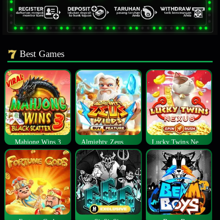
Best Games
Mahjong Wins 3
Almighty Zeus Wilds™
Lucky Twins Nexus