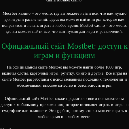
сайта Mostbet casino.
Мостбет казино – это место, где вы можете найти все, что вам нужно
для игры и развлечений. Здесь вы можете найти игры, которые вам
понравятся, и начать играть в любое время. Mostbet casino – это место,
где вы можете найти все, что вам нужно для игры и развлечений.
Официальный сайт Mostbet: доступ к
играм и функциям
На официальном сайте Mostbet вы можете найти более 1000 игр,
включая слоты, карточные игры, рулетку, бинго и другие. Все игры на
сайте Mostbet разработаны с использованием последних технологий и
обеспечивают высокое качество и безопасность игры.
Официальный сайт Mostbet также предлагает своим пользователям
доступ к мобильному приложению, которое позволяет играть в игры на
смартфоне или планшете. Это удобно, потому что вы можете играть в
любое время и в любом месте.