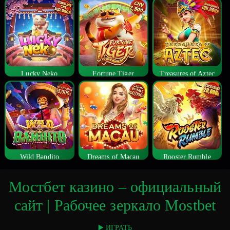
Lucky Neko
Fortune Tiger
Treasures of Aztec
Wild Bandito
Dreams of Macau
Rooster Rumble
Мостбет казино – официальный
сайт | Рабочее зеркало Mostbet
▶️ ИГРАТЬ