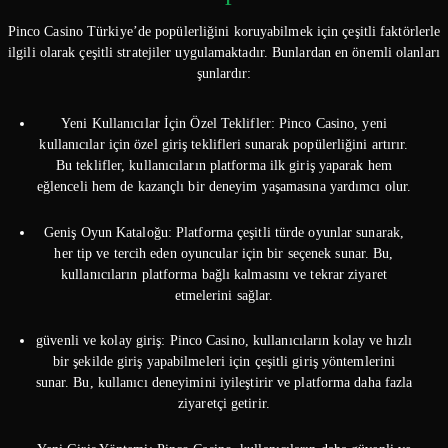
Pinco Casino Türkiye’de popülerliğini koruyabilmek için çeşitli faktörlerle
ilgili olarak çeşitli stratejiler uygulamaktadır. Bunlardan en önemli olanları
şunlardır:
Yeni Kullanıcılar İçin Özel Teklifler: Pinco Casino, yeni
kullanıcılar için özel giriş teklifleri sunarak popülerliğini artırır.
Bu teklifler, kullanıcıların platforma ilk giriş yaparak hem
eğlenceli hem de kazançlı bir deneyim yaşamasına yardımcı olur.
Geniş Oyun Kataloğu: Platforma çeşitli türde oyunlar sunarak,
her tip ve tercih eden oyuncular için bir seçenek sunar. Bu,
kullanıcıların platforma bağlı kalmasını ve tekrar ziyaret
etmelerini sağlar.
güvenli ve kolay giriş: Pinco Casino, kullanıcıların kolay ve hızlı
bir şekilde giriş yapabilmeleri için çeşitli giriş yöntemlerini
sunar. Bu, kullanıcı deneyimini iyileştirir ve platforma daha fazla
ziyaretçi getirir.