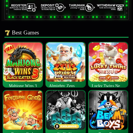
Best Games
Mahjong Wins 3
Almighty Zeus Wilds™
Lucky Twins Nexus