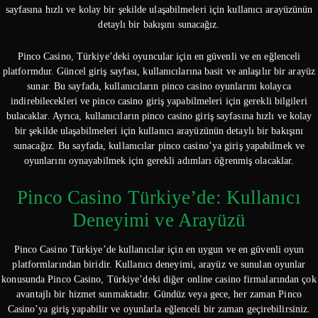
sayfasına hızlı ve kolay bir şekilde ulaşabilmeleri için kullanıcı arayüzünün
detaylı bir bakışını sunacağız.
Pinco Casino, Türkiye’deki oyuncular için en güvenli ve en eğlenceli
platformdur. Güncel giriş sayfası, kullanıcılarına basit ve anlaşılır bir arayüz
sunar. Bu sayfada, kullanıcıların pinco casino oyunlarını kolayca
indirebilecekleri ve pinco casino giriş yapabilmeleri için gerekli bilgileri
bulacaklar. Ayrıca, kullanıcıların pinco casino giriş sayfasına hızlı ve kolay
bir şekilde ulaşabilmeleri için kullanıcı arayüzünün detaylı bir bakışını
sunacağız. Bu sayfada, kullanıcılar pinco casino’ya giriş yapabilmek ve
oyunlarını oynayabilmek için gerekli adımları öğrenmiş olacaklar.
Pinco Casino Türkiye’de: Kullanıcı
Deneyimi ve Arayüzü
Pinco Casino Türkiye’de kullanıcılar için en uygun ve en güvenli oyun
platformlarından biridir. Kullanıcı deneyimi, arayüz ve sunulan oyunlar
konusunda Pinco Casino, Türkiye’deki diğer online casino firmalarından çok
avantajlı bir hizmet sunmaktadır. Gündüz veya gece, her zaman Pinco
Casino’ya giriş yapabilir ve oyunlarla eğlenceli bir zaman geçirebilirsiniz.