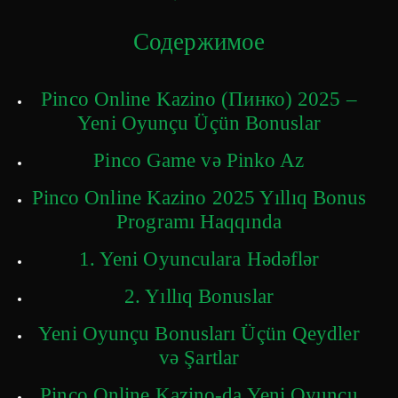
Содержимое
Pinco Online Kazino (Пинко) 2025 –
Yeni Oyunçu Üçün Bonuslar
Pinco Game və Pinko Az
Pinco Online Kazino 2025 Yıllıq Bonus
Programı Haqqında
1. Yeni Oyunculara Hədəflər
2. Yıllıq Bonuslar
Yeni Oyunçu Bonusları Üçün Qeydler
və Şartlar
Pinco Online Kazino-da Yeni Oyunçu