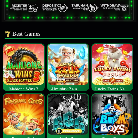
Best Games
Mahjong Wins 3
Almighty Zeus Wilds™
Lucky Twins Nexus