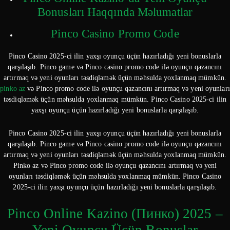
Bonusları Haqqında Məlumatlar
Pinco Casino Promo Code
Pinco Casino 2025-ci ilin yaxşı oyunçu üçün hazırladığı yeni bonuslarla
qarşılaşıb. Pinco game və Pinco casino promo code ilə oyunçu qazancını
artırmaq və yeni oyunları təsdiqləmək üçün məhsulda yoxlanmaq mümkün.
pinko az
və Pinco promo code ilə oyunçu qazancını artırmaq və yeni oyunları
təsdiqləmək üçün məhsulda yoxlanmaq mümkün. Pinco Casino 2025-ci ilin
yaxşı oyunçu üçün hazırladığı yeni bonuslarla qarşılaşıb.
Pinco Casino 2025-ci ilin yaxşı oyunçu üçün hazırladığı yeni bonuslarla
qarşılaşıb. Pinco game və Pinco casino promo code ilə oyunçu qazancını
artırmaq və yeni oyunları təsdiqləmək üçün məhsulda yoxlanmaq mümkün.
Pinko az və Pinco promo code ilə oyunçu qazancını artırmaq və yeni
oyunları təsdiqləmək üçün məhsulda yoxlanmaq mümkün. Pinco Casino
2025-ci ilin yaxşı oyunçu üçün hazırladığı yeni bonuslarla qarşılaşıb.
Pinco Online Kazino (Пинко) 2025 –
Yeni Oyunçu Üçün Bonuslar