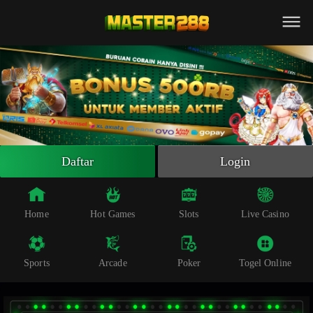
Beranda
Slot Online
Live Casino
Sportsbook
Arcade
Togel Online
Daftar
Login
Poker
Whatsapp
Home
Hot Games
Slots
Live Casino
Telegram
Sports
Arcade
Poker
Togel Online
Livechat