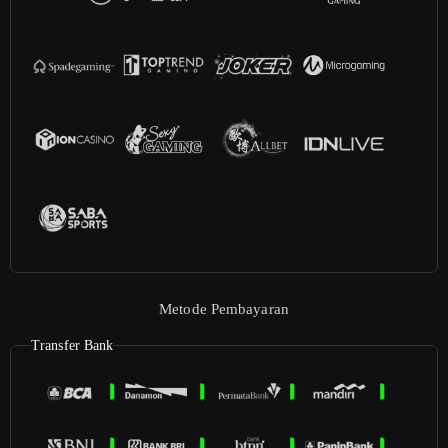
Metode Pembayaran
Transfer Bank