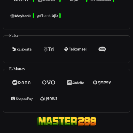
Pulsa
E-Money