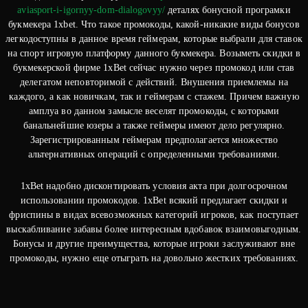
aviasport-i-igornyy-dom-dialogovyy/
деталях бонусной програмки
букмекера 1xbet. Что такое промокоды, какой-никакие виды бонусов
легкодоступны в данное время геймерам, которые выбрали для ставок
на спорт игровую платформу данного букмекера. Возыметь скидки в
букмекерской фирме 1xBet сейчас нужно через промокод или став
делегатом неповторимой с действий. Внушения приемлемы на
каждого, а как новичкам, так и геймерам с стажем. Причем важную
амплуа во данном замысле веселят промокоды, с которыми
банальнейшие юзеры а также геймеры имеют дело регулярно.
Зарегистрированным геймерам предполагается множество
альтернативных операций с определенными требованиями.
1xBet надобно дисконтировать условия акта при долгосрочном
использовании промокодов. 1xBet всякий предлагает скидки и
фриспины в видах всевозможных категорий игроков, как поступает
выскабливание забавы более интересным вдобавок взаимовыгодным.
Бонусы и другие преимущества, которые игроки заслуживают вне
промокоды, нужно еще отыграть на довольно жестких требованиях.