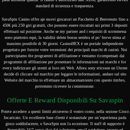
standard di sicurezza e trasparenza.
SavaSpin Casino offre aje nuovi giocatori un Pacchetto di Benvenuto fino a
450€ più 250 giri gratuiti, che possono essere riscattati sui primi 3 depositi
effettuati sul posizione. Anche se my partner and i requisiti di scommessa
sono piuttosto equi, la validità delete bonus sembra el po’ breve stima al
massimo possibile di 30 giorni. CasinoHEX è un portale indipendente
progettato per fornire votre recensioni dei principali marchi di casinò. Noi
partecipiamo the programmi di affiliazione e veniamo ricompensati dai
programmi di affiliazione per presentare le informazioni sui marchi e for
every indirizzare gli utenti ai loro siti Web. Allora sony ericsson un Utente
decide di cliccare sul marchio per leggere le informazioni, andare sul sito
Website del marchio to effettuare un almacenamiento con questo timbro,
potremmo ricevere la commissione.
Offerte E Reward Disponibili Su Savaspin
Potete accedere a questi limiti attraverso il vostro conto, nella sezione Gioco
Incaricato. Un eccellente base clienti è sostanziale per un’esperienza pada
gioco soddisfacente, e SavaSpin non fa eccezione. Il staff di supporto è
disponibile 24/7 corso chat dal palpitante, email e telefono, pronto ad