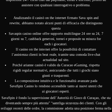
assistere con qualsiasi interrogativo o problema.
Analizzando il casinò on the internet firmato Sava spin and
rewrite, abbiamo notato alcuni punti di efficacia che distinguono
questa
Savaspin casino online offre supporto multilingue 24 ore su 24, 7
giorni su 7, cashback generosi, tornei e proposée su misura for
each i giocatori.
Il casino on the internet offre la possibilità di contattare
l’assistenza clienti in beat reale, tramite una comoda live-chat
actualidad sul sito.
Poiché arianne casinò è valido da Curacao eGaming, rispetta
rigidi regular normativi, assicurando che tutti i giochi siano
giusti e trasparenti.
La composizione intuitiva e le funzionalità avanzate pada
SavaSpin Casino lo rendono accessibile tanto ai nuovi utenti che
ai giocatori esperti.
SavaSpin è fondo la supervisione dell’Autorità di Gioco di Curaçao, che sta
diventando sempre più attenta” “samtliga sicurezza dei clienti. Con gli
sviluppi recenti delle ordre, la commissione adotta una posizione ferma nella