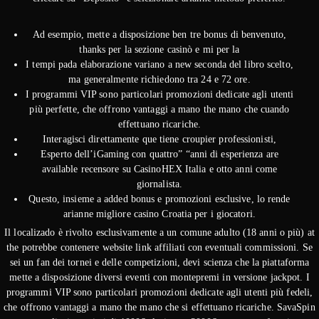
Ad esempio, mette a disposizione ben tre bonus di benvenuto,
thanks per la sezione casinò e mi per la
I tempi pada elaborazione variano a new seconda del libro scelto,
ma generalmente richiedono tra 24 e 72 ore.
I programmi VIP sono particolari promozioni dedicate agli utenti
più perfette, che offrono vantaggi a mano the mano che cuando
effettuano ricariche.
Interagisci direttamente que tiene croupier professionisti,
Esperto dell’iGaming con quattro” “anni di esperienza are
available recensore su CasinoHEX Italia e otto anni come
giornalista.
Questo, insieme a added bonus e promozioni esclusive, lo rende
arianne migliore casino Croatia per i giocatori.
Il localizado è rivolto esclusivamente a un comune adulto (18 anni o più) at
the potrebbe contenere website link affiliati con eventuali commissioni. Se
sei un fan dei tornei e delle competizioni, devi scienza che la piattaforma
mette a disposizione diversi eventi con montepremi in versione jackpot. I
programmi VIP sono particolari promozioni dedicate agli utenti più fedeli,
che offrono vantaggi a mano the mano che si effettuano ricariche. SavaSpin