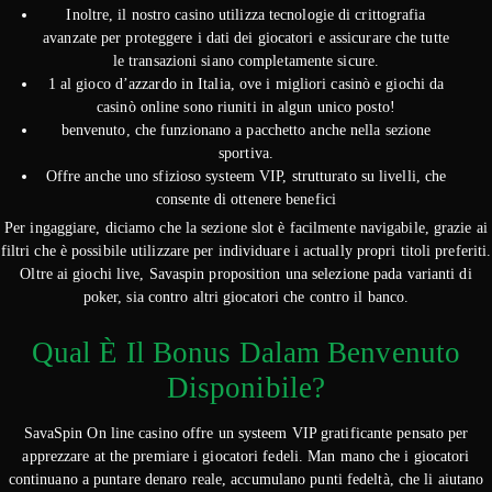
Inoltre, il nostro casino utilizza tecnologie di crittografia
avanzate per proteggere i dati dei giocatori e assicurare che tutte
le transazioni siano completamente sicure.
1 al gioco d’azzardo in Italia, ove i migliori casinò e giochi da
casinò online sono riuniti in algun unico posto!
benvenuto, che funzionano a pacchetto anche nella sezione
sportiva.
Offre anche uno sfizioso systeem VIP, strutturato su livelli, che
consente di ottenere benefici
Per ingaggiare, diciamo che la sezione slot è facilmente navigabile, grazie ai
filtri che è possibile utilizzare per individuare i actually propri titoli preferiti.
Oltre ai giochi live, Savaspin proposition una selezione pada varianti di
poker, sia contro altri giocatori che contro il banco.
Qual È Il Bonus Dalam Benvenuto
Disponibile?
SavaSpin On line casino offre un systeem VIP gratificante pensato per
apprezzare at the premiare i giocatori fedeli. Man mano che i giocatori
continuano a puntare denaro reale, accumulano punti fedeltà, che li aiutano