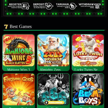
Best Games
Mahjong Wins 3
Almighty Zeus Wilds™
Lucky Twins Nexus