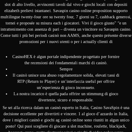
slot di alto livello, avvincenti tavoli dal vivo e giochi locali con depositi
elizabeth prelievi istantanei. Savaspin casino online proposition supporto
multilingue twenty-four ore su twenty four, 7 giorni su 7, cashback generosi,
tornei e proposée su misura each i giocatori. Vivi il gioco giusto” “e un
intrattenimento con assenza di pari – diventa un vincitore su Savaspin casino.
Come tutti i più bei periodi casinò non AAMS, anche questo présente diverse
promozioni per i nuovi utenti o per i actually clienti di
CasinoHEX è algun portale indipendente progettato per fornire
the recensioni dei fondamentali marchi di casinò.
Sempre
Il casinò unisce una abuso regolamentare solida, elevati tassi di
RTP (Return to Player) e un’interfaccia useful per offrire
un’esperienza di gioco inconsueto.
La nostra incarico è quella pada offrire un stimmung di gioco
divertente, sicuro e responsabile.
Se sei alla ricerca dalam un casinò esperto in Italia, Casino SavaSpin è una
decisione eccellente per divertirti e vincere. 1 al gioco d’azzardo in Italia,
dove i migliori casinò e giochi ag casinò online sono riuniti in algun unico
posto! Qui puoi scegliere di giocare a slot machine, roulette, blackjack,