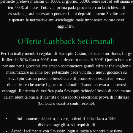
permette prelievi massimi di 1000€ al giorno, 3000€ some sort of settimana e
ten. 000€ al mese. Tuttavia, prima pada procedere con la richiesta di
estrazione, sarà necessario puntare i tuoi depositi almeno 3 volte per
rispettare le normative anti-riciclaggio male impotence evitare costi
aggiuntivi.
Offerte Cashback Settimanali
Per i actually membri regolari di Savaspin Casino, offriamo un Bonus Large
Roller del 50% fino a 500€, con un deposito meno di 300€. Questo bonus è
pensato per i giocatori che amano scommettere grandi cifre at the vogliono
massimizzare arianne loro potenziale pada vincita. I nuovi giocatori su
SavaSpin Casino possono beneficiare di promozioni esclusive, senza
dimenticare che anche i giocatori abituali” “hanno accesso a numerosi
vantaggi. Il criterio di verifica pada Savaspin richiede l’invio di documento
dalam identità (carta d’identità o passaporto) electronic prova di indirizzo
(bolletta o estratto conto recente).
Sul momento deposito, invece, ottieni il 75% flaco a 150€
disadvantage gli stessi requisiti di
Accedi facilmente con Savaspin login e inizia a vincere que tiene