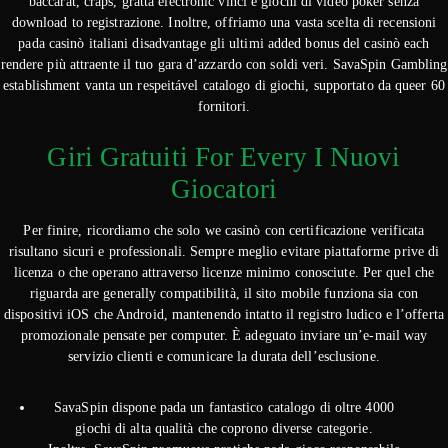
baccarat, craps, gratta electronic vinci e giochi di video poker senza
download to registrazione. Inoltre, offriamo una vasta scelta di recensioni
pada casinò italiani disadvantage gli ultimi added bonus del casinò each
rendere più attraente il tuo gara d’azzardo con soldi veri. SavaSpin Gambling
establishment vanta un respeitável catalogo di giochi, supportato da queer 60
fornitori.
Giri Gratuiti For Every I Nuovi
Giocatori
Per finire, ricordiamo che solo we casinò con certificazione verificata
risultano sicuri e professionali. Sempre meglio evitare piattaforme prive di
licenza o che operano attraverso licenze minimo conosciute. Per quel che
riguarda are generally compatibilità, il sito mobile funziona sia con
dispositivi iOS che Android, mantenendo intatto il registro ludico e l’offerta
promozionale pensate per computer. È adeguato inviare un’e-mail way
servizio clienti e comunicare la durata dell’esclusione.
SavaSpin dispone pada un fantastico catalogo di oltre 4000
giochi di alta qualità che coprono diverse categorie.