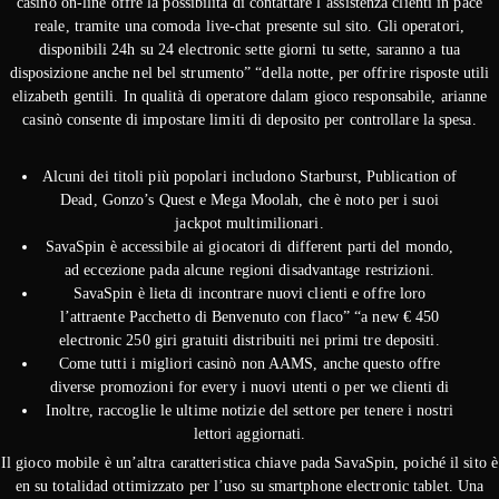
casino on-line offre la possibilità di contattare l’assistenza clienti in pace
reale, tramite una comoda live-chat presente sul sito. Gli operatori,
disponibili 24h su 24 electronic sette giorni tu sette, saranno a tua
disposizione anche nel bel strumento” “della notte, per offrire risposte utili
elizabeth gentili. In qualità di operatore dalam gioco responsabile, arianne
casinò consente di impostare limiti di deposito per controllare la spesa.
Alcuni dei titoli più popolari includono Starburst, Publication of
Dead, Gonzo’s Quest e Mega Moolah, che è noto per i suoi
jackpot multimilionari.
SavaSpin è accessibile ai giocatori di different parti del mondo,
ad eccezione pada alcune regioni disadvantage restrizioni.
SavaSpin è lieta di incontrare nuovi clienti e offre loro
l’attraente Pacchetto di Benvenuto con flaco” “a new € 450
electronic 250 giri gratuiti distribuiti nei primi tre depositi.
Come tutti i migliori casinò non AAMS, anche questo offre
diverse promozioni for every i nuovi utenti o per we clienti di
Inoltre, raccoglie le ultime notizie del settore per tenere i nostri
lettori aggiornati.
Il gioco mobile è un’altra caratteristica chiave pada SavaSpin, poiché il sito è
en su totalidad ottimizzato per l’uso su smartphone electronic tablet. Una