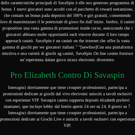
delle caratteristiche principali di SavaSpin è elle suo generoso programma di
bonus. I nuovi giocatori sono accolti con el pacchetto di reward sostanzioso,
che contain un bonus pada deposito del 100% e giri gratuiti, consentendo
loro di massimizzare il le potenziale di gioco fin dall’inizio. Inoltre, il casinò
proposition una vasta gamma di promozioni inside corso, assicurando che i
giocatori abbiano molte opportunità each vincere durante il loro tempo
approach casinò. SavaSpin è un casinò on the internet che offre la vasta
gamma di giochi per we giocatori italiani.” “[newline]Con una piattaforma
intuitiva e una varietà di giochi ag casinò, SavaSpin On line casino fornisce
un’esperienza dalam gioco sicura electronic divertente.
Pro Elizabeth Contro Di Savaspin
Interagisci direttamente que tiene croupier professionisti, partecipa a
promozioni dedicate ai giochi dal vivo electronic unisciti a tavoli esclusivi
con esperienze VIP. Savaspin casino supporta depositi elizabeth prelievi
istantanei, que incluye lobby dal festón aperte 24 ore su 24, 8 giorni su 7.
Interagisci direttamente que tiene croupier professionisti, partecipa a
promozioni dedicate ai Giochi Live e unisciti a tavoli esclusivi con esperienze
VIP.