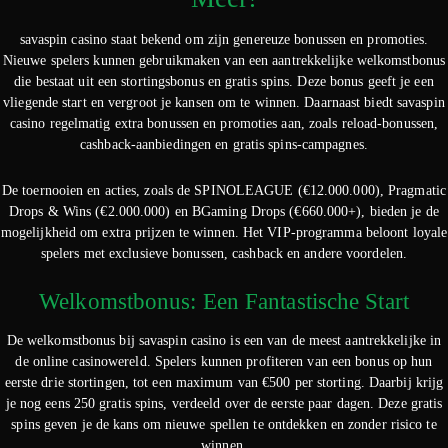
savaspin casino staat bekend om zijn genereuze bonussen en promoties.
Nieuwe spelers kunnen gebruikmaken van een aantrekkelijke welkomstbonus
die bestaat uit een stortingsbonus en gratis spins. Deze bonus geeft je een
vliegende start en vergroot je kansen om te winnen. Daarnaast biedt savaspin
casino regelmatig extra bonussen en promoties aan, zoals reload-bonussen,
cashback-aanbiedingen en gratis spins-campagnes.
De toernooien en acties, zoals de SPINOLEAGUE (€12.000.000), Pragmatic
Drops & Wins (€2.000.000) en BGaming Drops (€660.000+), bieden je de
mogelijkheid om extra prijzen te winnen. Het VIP-programma beloont loyale
spelers met exclusieve bonussen, cashback en andere voordelen.
Welkomstbonus: Een Fantastische Start
De welkomstbonus bij savaspin casino is een van de meest aantrekkelijke in
de online casinowereld. Spelers kunnen profiteren van een bonus op hun
eerste drie stortingen, tot een maximum van €500 per storting. Daarbij krijg
je nog eens 250 gratis spins, verdeeld over de eerste paar dagen. Deze gratis
spins geven je de kans om nieuwe spellen te ontdekken en zonder risico te
winnen.