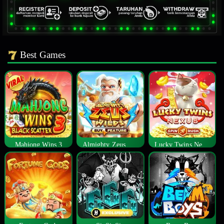
Best Games
Mahjong Wins 3
Almighty Zeus Wilds™
Lucky Twins Nexus