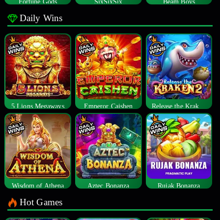
Fortune Gods
SixSixSix
Beam Boys
Daily Wins
5 Lions Megaways
Emperor Caishen
Release the Kraken 2
Wisdom of Athena
Aztec Bonanza
Rujak Bonanza
Hot Games