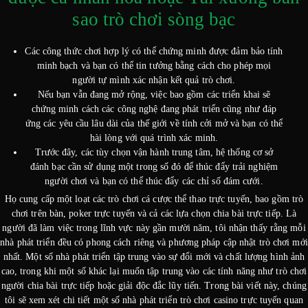
sao trò chơi sòng bạc
Các công thức chơi hợp lý có thể chứng minh được đảm bảo tính
minh bạch và bạn có thể tin tưởng bằng cách cho phép mọi
người tự mình xác nhận kết quả trò chơi.
Nếu bạn vẫn đang mở rộng, việc bao gồm các triển khai sẽ
chứng minh cách các công nghệ đang phát triển cũng như đáp
ứng các yêu cầu lâu dài của thế giới về tính cởi mở và bạn có thể
hài lòng với quá trình xác minh.
Trước đây, các tùy chọn vận hành trung tâm, hệ thống cơ sở
đánh bạc cần sử dụng một trong số đó để thúc đẩy trải nghiệm
người chơi và bạn có thể thúc đẩy các chỉ số đám cưới.
Họ cung cấp một loạt các trò chơi cá cược thể thao trực tuyến, bao gồm trò
chơi trên bàn, poker trực tuyến và cả các lựa chọn chia bài trực tiếp. Là
người đã làm việc trong lĩnh vực này gần mười năm, tôi nhận thấy rằng mỗi
nhà phát triển đều có phong cách riêng và phương pháp cập nhật trò chơi mới
nhất. Một số nhà phát triển tập trung vào sự đổi mới và chất lượng hình ảnh
cao, trong khi một số khác lại muốn tập trung vào các tính năng như trò chơi
người chia bài trực tiếp hoặc giải độc đắc lũy tiến. Trong bài viết này, chúng
tôi sẽ xem xét chi tiết một số nhà phát triển trò chơi casino trực tuyến quan