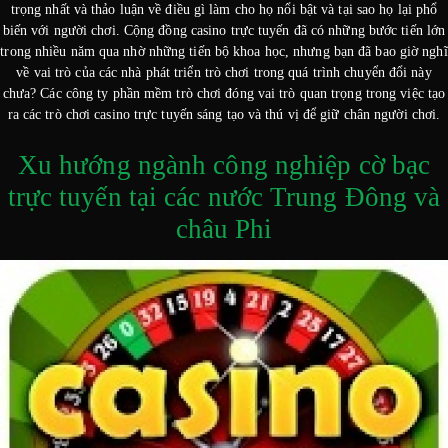
trọng nhất và thảo luận về điều gì làm cho họ nổi bật và tại sao họ lại phổ
biến với người chơi. Cộng đồng casino trực tuyến đã có những bước tiến lớn
trong nhiều năm qua nhờ những tiến bộ khoa học, nhưng bạn đã bao giờ nghĩ
về vai trò của các nhà phát triển trò chơi trong quá trình chuyển đổi này
chưa? Các công ty phần mềm trò chơi đóng vai trò quan trọng trong việc tạo
ra các trò chơi casino trực tuyến sáng tạo và thú vị để giữ chân người chơi.
Xu hướng ngành công nghiệp cờ bạc
trực tuyến tại các nước Trung Đông và
châu Phi