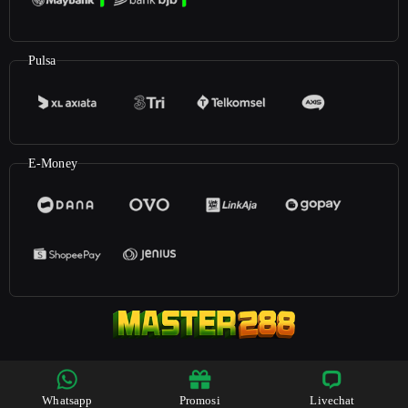
Pulsa
E-Money
©2024
Master288
. All rights reserved | 18+
Whatsapp
Promosi
Livechat