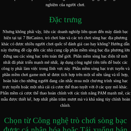
nghiệm của người chơi.
Đặc trưng
Nhưng không phải vậy, liệu các doanh nghiệp liên quan đến máy đánh bạc
hiện tại tại 7 BitCasino, trò chơi bàn và các trò chơi sòng bạc địa phương
khác có được nhiều người chơi quốc tế đánh giá cao hay không? Hướng dẫn
này thường đề cập đến các nhà cung cấp phần mềm sòng bạc địa phương lớn
đứng sau các sòng bạc trên toàn thế giới. Phần mềm sòng bạc điện tử mới
nhất đã phát triển mạnh mẽ nhất, áp dụng công nghệ tiên tiến để buộc các
công ty phải làm việc trong lĩnh vực này. Phần mềm sòng bạc trực tuyến và
phần mềm chơi game mới sẽ được tích hợp trên một số nền tảng và tổ hợp,
hoàn hảo cho những người đang cân nhắc mua một chương trình sòng bạc
trực tuyến hoặc một nhà cái cá cược thể thao tuyệt vời ở các quy mô khác.
Phần mềm cá cược thể thao hoàn chỉnh với các tính năng PAM mạnh mẽ, các
mẫu được thiết kế, hợp nhất phần trăm mượt mà và khả năng tùy chỉnh hoàn
chỉnh.
Chọn từ Công nghệ trò chơi sòng bạc
được cá nhân hóa hoặc Tải xuống bản