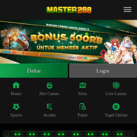
Beranda
Slot Online
Live Casino
Sportsbook
Arcade
Togel Online
Daftar
Login
Poker
Whatsapp
Home
Hot Games
Slots
Live Casino
Telegram
Sports
Arcade
Poker
Togel Online
Livechat